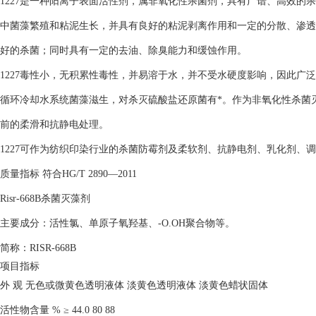
1227是一种阳离子表面活性剂，属非氧化性杀菌剂，具有广谱、高效的
中菌藻繁殖和粘泥生长，并具有良好的粘泥剥离作用和一定的分散、渗透
好的杀菌；同时具有一定的去油、除臭能力和缓蚀作用。
1227毒性小，无积累性毒性，并易溶于水，并不受水硬度影响，因此广
循环冷却水系统菌藻滋生，对杀灭硫酸盐还原菌有*。作为非氧化性杀菌
前的柔滑和抗静电处理。
1227可作为纺织印染行业的杀菌防霉剂及柔软剂、抗静电剂、乳化剂、
质量指标 符合HG/T 2890—2011
Risr-668B杀菌灭藻剂
主要成分：活性氯、单原子氧羟基、-O.OH聚合物等。
简称：RISR-668B
项目指标
外 观 无色或微黄色透明液体 淡黄色透明液体 淡黄色蜡状固体
活性物含量 % ≥ 44.0 80 88