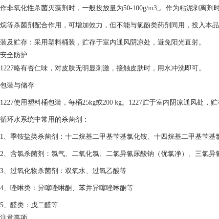
作非氧化性杀菌灭藻剂时，一般投放量为50-100g/m3;。作为粘泥剥离剂
烷等杀菌剂配合作用，可增加效力，但不能与氯酚类药剂同用，投入本品
装及贮存：采用塑料桶装，贮存于室内通风阴凉处，避免阳光直射。
安全防护
1227略有杏仁味，对皮肤无明显刺激，接触皮肤时，用水冲洗即可。
包装与储存
1227使用塑料桶包装，每桶25kg或200 kg。1227贮于室内阴凉通风处
循环水系统中常用的杀菌剂：
1、季铵盐类杀菌剂：十二烷基二甲基苄基氯化铵、十四烷基二甲基苄基
2、含氯杀菌剂：氯气、二氧化氯、二氯异氰尿酸钠（优氯净）、三氯异
3、过氧化物杀菌剂：双氧水、过氧乙酸等
4、唑啉类：异噻唑啉酮、苯并异噻唑啉酮等
5、醛类：戊二醛等
注意事项