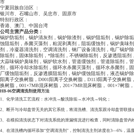
市
宁夏回族自治区 ：
银川市、石嘴山市、吴忠市、固原市
特别行政区：
香港、澳门、中国台湾
公司主营产品分类：
锅炉防垢剂，锅炉清灰剂，锅炉除渣剂，锅炉阻垢剂，锅炉除
蚀阻垢剂，杀菌灭藻剂，粘泥剥离剂，阻垢缓蚀剂，锅炉臭味剂
剂，冷凝器清洗剂，空调清洗剂，钢厂设备清洗剂，电厂锅炉
除垢剂，固体除垢剂，*除垢剂，不锈钢除垢剂，反渗透阻垢剂
大蒜味锅炉臭味剂，锅炉软水剂，管道缓蚀剂，管道除垢剂，
剂，循环冷却水除垢剂，循环水杀菌灭藻剂，循环水杀菌剂，
厂缓蚀阻垢剂，反渗透膜阻垢剂，锅炉缓蚀阻垢剂，液态锅炉除焦剂
阳离子交换树脂，D001阳离子交换树脂，D113阳离子交换树脂，
换树脂，001×7MB混床树脂，201×7MB混床树脂， 001×7树脂，
HB-06空调清洗剂使用方法
1、化学清洗工艺流程：水冲洗→酸洗除垢→水冲洗→钝化；
2、断开与冷却盘管无关的其它系统，将清洗槽、清洗泵跟冷却盘管联接
3、在模拟清洗状态下对清洗系统的泄漏情况进行检查，同时清除盘管内
4、在清洗槽内循环添加“空调清洗剂”，控制清洗主剂浓度在3—6%，温度