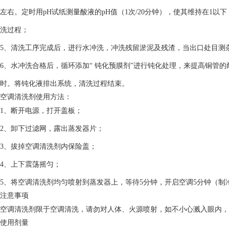
左右。定时用pH试纸测量酸液的pH值（1次/20分钟），使其维持在1
洗过程；
5、清洗工序完成后，进行水冲洗，冲洗残留淤泥及残渣，当出口处目测杂
6、水冲洗合格后，循环添加“ 钝化预膜剂”进行钝化处理，来提高铜管
时。将钝化液排出系统，清洗过程结束。
空调清洗剂使用方法：
1、断开电源，打开盖板；
2、卸下过滤网，露出蒸发器片；
3、拔掉空调清洗剂内保险盖；
4、上下震荡摇匀；
5、将空调清洗剂均匀喷射到蒸发器上，等待5分钟，开启空调5分钟（制
注意事项
空调清洗剂限于空调清洗，请勿对人体、火源喷射，如不小心溅入眼内，
使用剂量