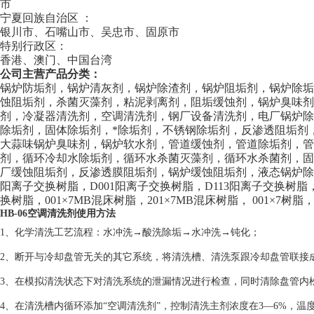
市
宁夏回族自治区 ：
银川市、石嘴山市、吴忠市、固原市
特别行政区：
香港、澳门、中国台湾
公司主营产品分类：
锅炉防垢剂，锅炉清灰剂，锅炉除渣剂，锅炉阻垢剂，锅炉除
蚀阻垢剂，杀菌灭藻剂，粘泥剥离剂，阻垢缓蚀剂，锅炉臭味剂
剂，冷凝器清洗剂，空调清洗剂，钢厂设备清洗剂，电厂锅炉
除垢剂，固体除垢剂，*除垢剂，不锈钢除垢剂，反渗透阻垢剂
大蒜味锅炉臭味剂，锅炉软水剂，管道缓蚀剂，管道除垢剂，
剂，循环冷却水除垢剂，循环水杀菌灭藻剂，循环水杀菌剂，
厂缓蚀阻垢剂，反渗透膜阻垢剂，锅炉缓蚀阻垢剂，液态锅炉除焦剂
阳离子交换树脂，D001阳离子交换树脂，D113阳离子交换树脂，
换树脂，001×7MB混床树脂，201×7MB混床树脂， 001×7树脂，
HB-06空调清洗剂使用方法
1、化学清洗工艺流程：水冲洗→酸洗除垢→水冲洗→钝化；
2、断开与冷却盘管无关的其它系统，将清洗槽、清洗泵跟冷却盘管联接
3、在模拟清洗状态下对清洗系统的泄漏情况进行检查，同时清除盘管内
4、在清洗槽内循环添加“空调清洗剂”，控制清洗主剂浓度在3—6%，温度