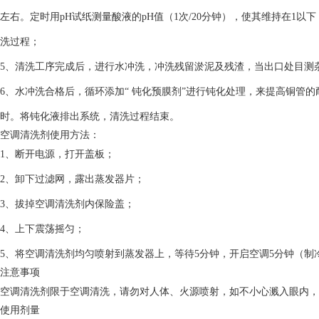
左右。定时用pH试纸测量酸液的pH值（1次/20分钟），使其维持在1
洗过程；
5、清洗工序完成后，进行水冲洗，冲洗残留淤泥及残渣，当出口处目测杂
6、水冲洗合格后，循环添加“ 钝化预膜剂”进行钝化处理，来提高铜管
时。将钝化液排出系统，清洗过程结束。
空调清洗剂使用方法：
1、断开电源，打开盖板；
2、卸下过滤网，露出蒸发器片；
3、拔掉空调清洗剂内保险盖；
4、上下震荡摇匀；
5、将空调清洗剂均匀喷射到蒸发器上，等待5分钟，开启空调5分钟（制
注意事项
空调清洗剂限于空调清洗，请勿对人体、火源喷射，如不小心溅入眼内，
使用剂量