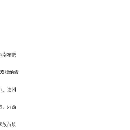
黔南布依
西双版纳傣
市、达州
市、湘西
家族苗族