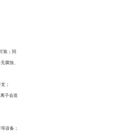
可靠；同
备无腐蚀、
开支；
性离子会造
套等设备；