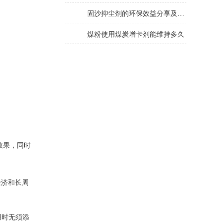
固沙抑尘剂的环保效益分享及其应用考虑因素介绍
煤粉使用煤炭增卡剂能维持多久
经济和长周
效果，同时
经济和长周
用时无须添