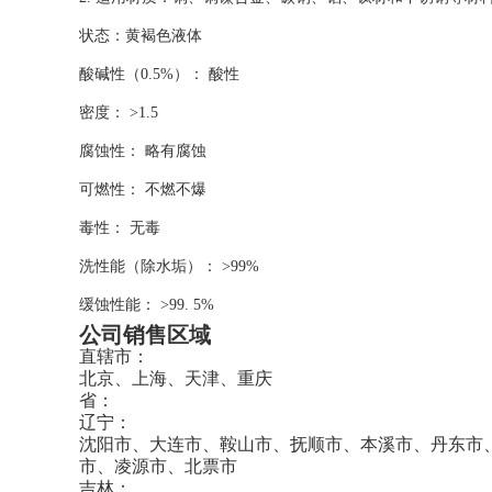
状态：黄褐色液体
酸碱性（0.5%）： 酸性
密度： >1.5
腐蚀性： 略有腐蚀
可燃性： 不燃不爆
毒性： 无毒
洗性能（除水垢）： >99%
缓蚀性能： >99. 5%
公司销售区域
直辖市：
北京、上海、天津、重庆
省：
辽宁：
沈阳市、大连市、鞍山市、抚顺市、本溪市、丹东市
市、凌源市、北票市
吉林：