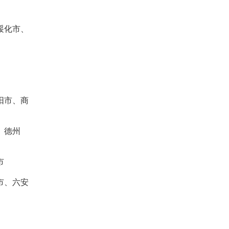
绥化市、
阳市、商
、德州
市
市、六安