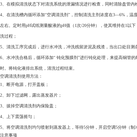
3、在模拟清洗状态下对清洗系统的泄漏情况进行检查，同时清除盘管内
4、在清洗槽内循环添加“空调清洗剂”，控制清洗主剂浓度在3—6%，温度
左右。定时用pH试纸测量酸液的pH值（1次/20分钟），使其维持在1
洗过程；
5、清洗工序完成后，进行水冲洗，冲洗残留淤泥及残渣，当出口处目测杂
6、水冲洗合格后，循环添加“ 钝化预膜剂”进行钝化处理，来提高铜管
时。将钝化液排出系统，清洗过程结束。
空调清洗剂使用方法：
1、断开电源，打开盖板；
2、卸下过滤网，露出蒸发器片；
3、拔掉空调清洗剂内保险盖；
4、上下震荡摇匀；
5、将空调清洗剂均匀喷射到蒸发器上，等待5分钟，开启空调5分钟（制
注意事项