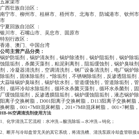
五家渠市
广西壮族自治区：
南宁市、柳州市、桂林市、梧州市、北海市、防城港市、钦州
市
宁夏回族自治区 ：
银川市、石嘴山市、吴忠市、固原市
特别行政区：
香港、澳门、中国台湾
公司主营产品分类：
锅炉防垢剂，锅炉清灰剂，锅炉除渣剂，锅炉阻垢剂，锅炉除
蚀阻垢剂，杀菌灭藻剂，粘泥剥离剂，阻垢缓蚀剂，锅炉臭味剂
剂，冷凝器清洗剂，空调清洗剂，钢厂设备清洗剂，电厂锅炉
除垢剂，固体除垢剂，*除垢剂，不锈钢除垢剂，反渗透阻垢剂
大蒜味锅炉臭味剂，锅炉软水剂，管道缓蚀剂，管道除垢剂，
剂，循环冷却水除垢剂，循环水杀菌灭藻剂，循环水杀菌剂，
厂缓蚀阻垢剂，反渗透膜阻垢剂，锅炉缓蚀阻垢剂，液态锅炉除焦剂
阳离子交换树脂，D001阳离子交换树脂，D113阳离子交换树脂，
换树脂，001×7MB混床树脂，201×7MB混床树脂， 001×7树脂，
HB-06空调清洗剂使用方法
1、化学清洗工艺流程：水冲洗→酸洗除垢→水冲洗→钝化；
2、断开与冷却盘管无关的其它系统，将清洗槽、清洗泵跟冷却盘管联接