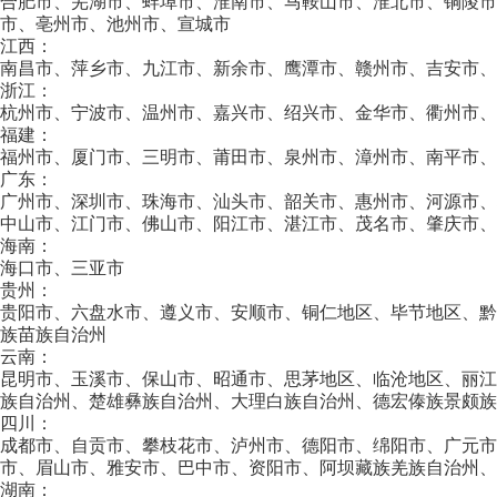
合肥市、芜湖市、蚌埠市、淮南市、马鞍山市、淮北市、铜陵
市、亳州市、池州市、宣城市
江西：
南昌市、萍乡市、九江市、新余市、鹰潭市、赣州市、吉安市、
浙江：
杭州市、宁波市、温州市、嘉兴市、绍兴市、金华市、衢州市、
福建：
福州市、厦门市、三明市、莆田市、泉州市、漳州市、南平市、
广东：
广州市、深圳市、珠海市、汕头市、韶关市、惠州市、河源市、
中山市、江门市、佛山市、阳江市、湛江市、茂名市、肇庆市、
海南：
海口市、三亚市
贵州：
贵阳市、六盘水市、遵义市、安顺市、铜仁地区、毕节地区、
族苗族自治州
云南：
昆明市、玉溪市、保山市、昭通市、思茅地区、临沧地区、丽江
族自治州、楚雄彝族自治州、大理白族自治州、德宏傣族景颇族
四川：
成都市、自贡市、攀枝花市、泸州市、德阳市、绵阳市、广元
市、眉山市、雅安市、巴中市、资阳市、阿坝藏族羌族自治州、
湖南：