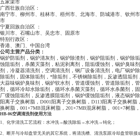
五家渠市
广西壮族自治区：
南宁市、柳州市、桂林市、梧州市、北海市、防城港市、钦州
市
宁夏回族自治区 ：
银川市、石嘴山市、吴忠市、固原市
特别行政区：
香港、澳门、中国台湾
公司主营产品分类：
锅炉防垢剂，锅炉清灰剂，锅炉除渣剂，锅炉阻垢剂，锅炉除
蚀阻垢剂，杀菌灭藻剂，粘泥剥离剂，阻垢缓蚀剂，锅炉臭味剂
剂，冷凝器清洗剂，空调清洗剂，钢厂设备清洗剂，电厂锅炉
除垢剂，固体除垢剂，*除垢剂，不锈钢除垢剂，反渗透阻垢剂
大蒜味锅炉臭味剂，锅炉软水剂，管道缓蚀剂，管道除垢剂，
剂，循环冷却水除垢剂，循环水杀菌灭藻剂，循环水杀菌剂，
厂缓蚀阻垢剂，反渗透膜阻垢剂，锅炉缓蚀阻垢剂，液态锅炉除焦剂
阳离子交换树脂，D001阳离子交换树脂，D113阳离子交换树脂，
换树脂，001×7MB混床树脂，201×7MB混床树脂， 001×7树脂，
HB-06空调清洗剂使用方法
1、化学清洗工艺流程：水冲洗→酸洗除垢→水冲洗→钝化；
2、断开与冷却盘管无关的其它系统，将清洗槽、清洗泵跟冷却盘管联接