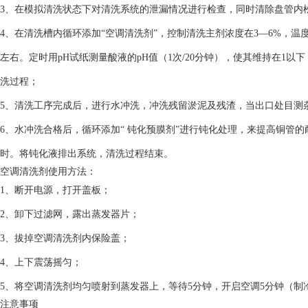
3、在模拟清洗状态下对清洗系统的泄漏情况进行检查，同时清除盘管内
4、在清洗槽内循环添加“空调清洗剂”，控制清洗主剂浓度在3—6%，温度
左右。定时用pH试纸测量酸液的pH值（1次/20分钟），使其维持在1
洗过程；
5、清洗工序完成后，进行水冲洗，冲洗残留淤泥及残渣，当出口处目测杂
6、水冲洗合格后，循环添加“ 钝化预膜剂”进行钝化处理，来提高铜管
时。将钝化液排出系统，清洗过程结束。
空调清洗剂使用方法：
1、断开电源，打开盖板；
2、卸下过滤网，露出蒸发器片；
3、拔掉空调清洗剂内保险盖；
4、上下震荡摇匀；
5、将空调清洗剂均匀喷射到蒸发器上，等待5分钟，开启空调5分钟（制
注意事项