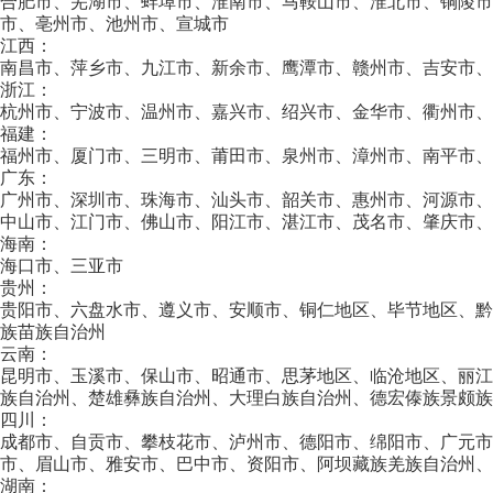
合肥市、芜湖市、蚌埠市、淮南市、马鞍山市、淮北市、铜陵
市、亳州市、池州市、宣城市
江西：
南昌市、萍乡市、九江市、新余市、鹰潭市、赣州市、吉安市、
浙江：
杭州市、宁波市、温州市、嘉兴市、绍兴市、金华市、衢州市、
福建：
福州市、厦门市、三明市、莆田市、泉州市、漳州市、南平市、
广东：
广州市、深圳市、珠海市、汕头市、韶关市、惠州市、河源市、
中山市、江门市、佛山市、阳江市、湛江市、茂名市、肇庆市、
海南：
海口市、三亚市
贵州：
贵阳市、六盘水市、遵义市、安顺市、铜仁地区、毕节地区、
族苗族自治州
云南：
昆明市、玉溪市、保山市、昭通市、思茅地区、临沧地区、丽江
族自治州、楚雄彝族自治州、大理白族自治州、德宏傣族景颇族
四川：
成都市、自贡市、攀枝花市、泸州市、德阳市、绵阳市、广元
市、眉山市、雅安市、巴中市、资阳市、阿坝藏族羌族自治州、
湖南：