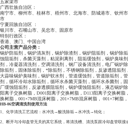
五家渠市
广西壮族自治区：
南宁市、柳州市、桂林市、梧州市、北海市、防城港市、钦州
市
宁夏回族自治区 ：
银川市、石嘴山市、吴忠市、固原市
特别行政区：
香港、澳门、中国台湾
公司主营产品分类：
锅炉防垢剂，锅炉清灰剂，锅炉除渣剂，锅炉阻垢剂，锅炉除
蚀阻垢剂，杀菌灭藻剂，粘泥剥离剂，阻垢缓蚀剂，锅炉臭味剂
剂，冷凝器清洗剂，空调清洗剂，钢厂设备清洗剂，电厂锅炉
除垢剂，固体除垢剂，*除垢剂，不锈钢除垢剂，反渗透阻垢剂
大蒜味锅炉臭味剂，锅炉软水剂，管道缓蚀剂，管道除垢剂，
剂，循环冷却水除垢剂，循环水杀菌灭藻剂，循环水杀菌剂，
厂缓蚀阻垢剂，反渗透膜阻垢剂，锅炉缓蚀阻垢剂，液态锅炉除焦剂
阳离子交换树脂，D001阳离子交换树脂，D113阳离子交换树脂，
换树脂，001×7MB混床树脂，201×7MB混床树脂， 001×7树脂，
HB-06空调清洗剂使用方法
1、化学清洗工艺流程：水冲洗→酸洗除垢→水冲洗→钝化；
2、断开与冷却盘管无关的其它系统，将清洗槽、清洗泵跟冷却盘管联接