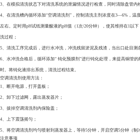
3、在模拟清洗状态下对清洗系统的泄漏情况进行检查，同时清除盘管内
4、在清洗槽内循环添加“空调清洗剂”，控制清洗主剂浓度在3—6%，温度
左右。定时用pH试纸测量酸液的pH值（1次/20分钟），使其维持在1
洗过程；
5、清洗工序完成后，进行水冲洗，冲洗残留淤泥及残渣，当出口处目测杂
6、水冲洗合格后，循环添加“ 钝化预膜剂”进行钝化处理，来提高铜管
时。将钝化液排出系统，清洗过程结束。
空调清洗剂使用方法：
1、断开电源，打开盖板；
2、卸下过滤网，露出蒸发器片；
3、拔掉空调清洗剂内保险盖；
4、上下震荡摇匀；
5、将空调清洗剂均匀喷射到蒸发器上，等待5分钟，开启空调5分钟（制
注意事项