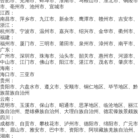
合肥市、芜湖市、蚌埠市、淮南市、马鞍山市、淮北市、铜陵
市、亳州市、池州市、宣城市
江西：
南昌市、萍乡市、九江市、新余市、鹰潭市、赣州市、吉安市、
浙江：
杭州市、宁波市、温州市、嘉兴市、绍兴市、金华市、衢州市、
福建：
福州市、厦门市、三明市、莆田市、泉州市、漳州市、南平市、
广东：
广州市、深圳市、珠海市、汕头市、韶关市、惠州市、河源市、
中山市、江门市、佛山市、阳江市、湛江市、茂名市、肇庆市、
海南：
海口市、三亚市
贵州：
贵阳市、六盘水市、遵义市、安顺市、铜仁地区、毕节地区、
族苗族自治州
云南：
昆明市、玉溪市、保山市、昭通市、思茅地区、临沧地区、丽江
族自治州、楚雄彝族自治州、大理白族自治州、德宏傣族景颇族
四川：
成都市、自贡市、攀枝花市、泸州市、德阳市、绵阳市、广元
市、眉山市、雅安市、巴中市、资阳市、阿坝藏族羌族自治州、
湖南：