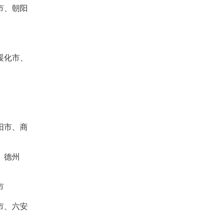
市、朝阳
绥化市、
阳市、商
、德州
市
市、六安