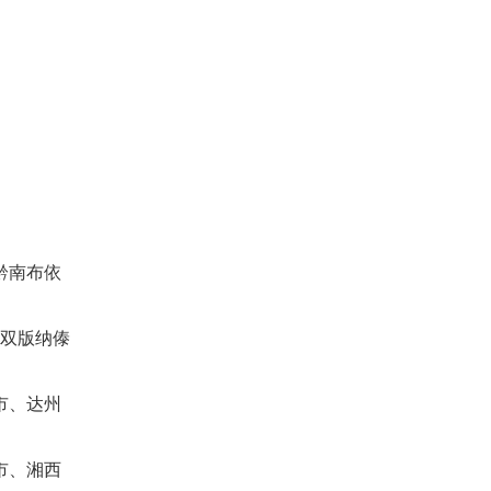
黔南布依
西双版纳傣
市、达州
市、湘西