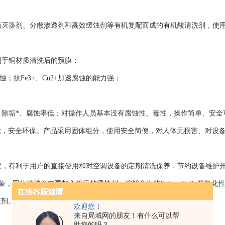
杀菌灭藻剂、分散渗透剂和高效缓蚀剂等有机复配而成的有机酸清洗剂，使
利于铜材质清洗后的预膜；
；抗Fe3+、Cu2+加速腐蚀的能力强；
全，除垢*、腐蚀率低；对操作人员基本没有腐蚀性、毒性，操作简单、安全
放，安全环保。产品采用固体组分，使用安全简便，对人体无损害、对设
强度，有利于用户的直接使用和对空调设备的定期清洗保养，节约设备维护
现象，因此清洗剂中要加入相应的缓蚀剂；溶解产生的Fe3+、Cu2+等氧化
蔽剂。
欢迎您！
来自局域网的朋友！有什么可以帮
助您的吗？