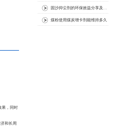
固沙抑尘剂的环保效益分享及其应用考虑因素介绍
煤粉使用煤炭增卡剂能维持多久
经济和长周
效果，同时
经济和长周