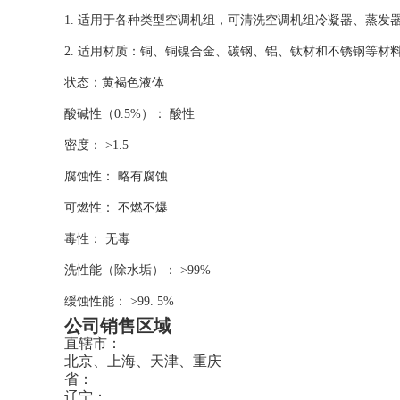
1. 适用于各种类型空调机组，可清洗空调机组冷凝器、蒸
2. 适用材质：铜、铜镍合金、碳钢、铝、钛材和不锈钢等材
状态：黄褐色液体
酸碱性（0.5%）： 酸性
密度： >1.5
腐蚀性： 略有腐蚀
可燃性： 不燃不爆
毒性： 无毒
洗性能（除水垢）： >99%
缓蚀性能： >99. 5%
公司销售区域
直辖市：
北京、上海、天津、重庆
省：
辽宁：