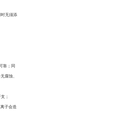
用时无须添
可靠；同
备无腐蚀、
开支；
性离子会造