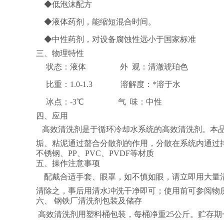
◆低泡沫配方
◆液体药剂，能缩短混合时间。
◆中性药剂，对设备腐蚀性远小于国家标准
三、物理特性
状态：液体 外 观：清澈琥珀色
比重：1.0-1.3 溶解度：*溶于水
冰点：-3℃ 气 味：中性
四、应用
高效清洗剂是于循环冷却水系统的高效清洗剂。本
垢、粘泥通过螯合分散剂的作用，分散在系统内通过
不锈钢、PP、PVC、PVDF等材质
五、操作注意事项
配戴合适手套、眼罩，如不慎如眼，请立即用大量
清除之，事后用清水冲洗干净即可；使用前可参阅物质
六、 钢铁厂清洗剂包装及储存
高效清洗剂用塑料桶包装，每桶净重25公斤。贮存期