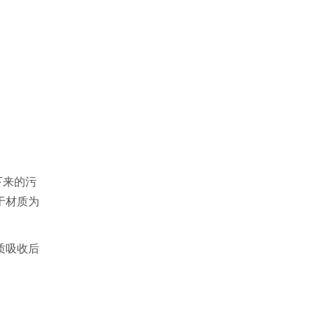
下来的污
于材质为
质吸收后