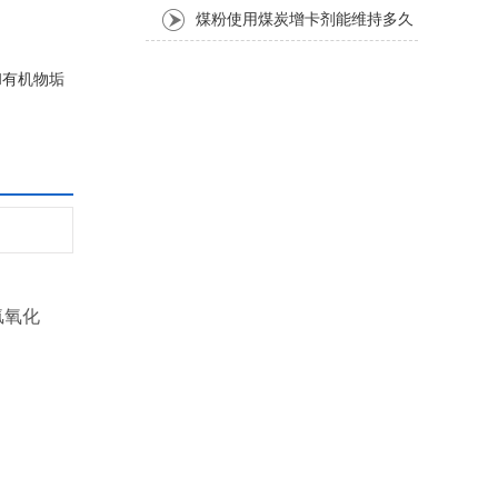
煤粉使用煤炭增卡剂能维持多久
和有机物垢
氢氧化