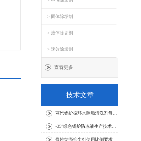
> 中性除垢剂
> 固体除垢剂
> 液体除垢剂
> 速效除垢剂
查看更多
技术文章
蒸汽锅炉循环水除垢清洗剂每吨水用量
-35°绿色锅炉防冻液生产技术要求
煤堆结壳抑尘剂使用比例要求1:100倍