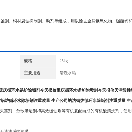
缓蚀剂、铜材腐蚀抑制剂、助剂等组成，用以除去金属氢氧化物、碳酸钙
规格
25kg
主要用途
清洗水垢
延庆循环水锅炉除垢剂今天报价延庆循环水锅炉除垢剂今天报价
天津酸性
沽锅炉循环水除垢剂注重质量 生产公司
塘沽锅炉循环水除垢剂注重质量 生
灭藻剂、分散渗透剂和高效缓蚀剂等有机复配而成的有机酸清洗剂，使用
利于清洗后的预膜。