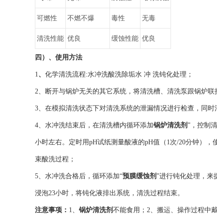
可燃性
不燃不爆
毒性
无毒
清洗性能
优良
缓蚀性能
优良
四）、使用方法
1
、
化学清洗流程:水冲洗酸洗除垢水 冲 洗钝化处理；
2、断开与锅炉无关的其它系统，将清洗槽、清洗泵跟锅炉联
3、在模拟清洗状态下对清洗系统的泄漏情况进行检查，同时
4、水冲洗结束后，在清洗槽内循环添加
锅炉清洗剂
”，控制
小时左右。定时用pH试纸测量酸液的pH值（1次/20分钟）
束酸洗过程；
5、水冲洗合格后，循环添加“
预膜缓蚀剂
”进行钝化处理，来
浸泡23小时，将钝化液排出系统，清洗过程结束。
注意事项：
1、
锅炉清洗剂
不能食用；2、搬运、操作过程中