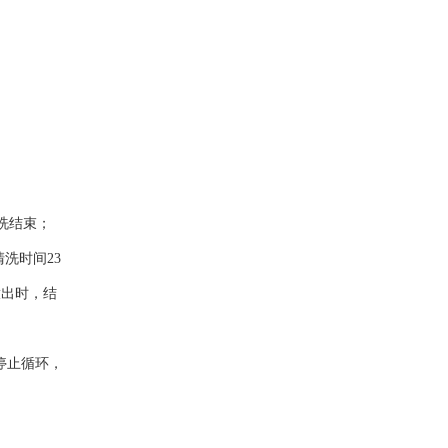
洗结束；
洗时间23
放出时，结
停止循环，