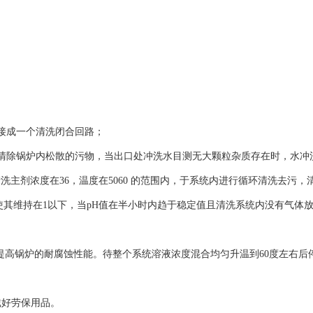
接成一个清洗闭合回路；
清除锅炉内松散的污物，当出口处冲洗水目测无大颗粒杂质存在时，水冲
清洗主剂浓度在36，温度在5060 的范围内，于系统内进行循环清洗去污，清
，使其维持在1以下，当pH值在半小时内趋于稳定值且清洗系统内没有气体
提高锅炉的耐腐蚀性能。待整个系统溶液浓度混合均匀升温到60度左右后
戴好劳保用品。