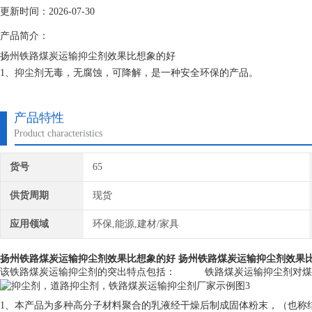
更新时间：2026-07-30
产品简介：
扬州铁路煤炭运输抑尘剂效果比想象的好
1、抑尘剂无毒，无腐蚀，可降解，是一种安全环保的产品。
2、作为一种高分子聚合物液体产品，它使用方便，可以非常有效的固定
3、易与土壤表面将形成一个持久的，防水的，具有弹性的交联矩阵壳结构
产品特性
Product characteristics
货号
65
供货周期
现货
应用领域
环保,能源,建材/家具
扬州铁路煤炭运输抑尘剂效果比想象的好
扬州铁路煤炭运输抑尘剂效果
该铁路煤炭运输抑尘剂的突出特点包括：　　　铁路煤炭运输抑尘剂对煤
1、本产品为多种高分子材料聚合的乳液经干燥后制成固体粉末，（也称