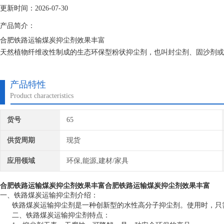
更新时间：2026-07-30
产品简介：
合肥铁路运输煤炭抑尘剂效果丰富
天然植物纤维改性制成的生态环保型粉状抑尘剂，也叫封尘剂、固沙剂或
能，因此能有效地固定粉尘并在物料表面形成防护膜。由于该抑尘剂是由
生物降解、不伤害土壤和植物、不影响堆积物质量，因而可以广泛地用于
产品特性
Product characteristics
货号
65
供货周期
现货
应用领域
环保,能源,建材/家具
合肥铁路运输煤炭抑尘剂效果丰富
合肥铁路运输煤炭抑尘剂效果丰富
一、铁路煤炭运输抑尘剂介绍：
铁路煤炭运输抑尘剂是一种创新型的水性高分子抑尘剂。使用时，只
二、铁路煤炭运输抑尘剂特点：