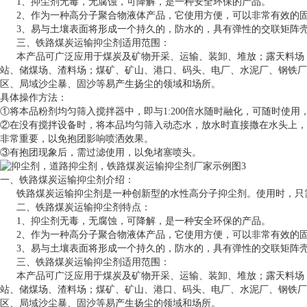
1、抑尘剂无毒，无腐蚀，可降解，是一种安全环保的产品。
2、作为一种高分子聚合物液体产品，它使用方便，可以非常有效的固
3、易与土壤表面将形成一个持久的，防水的，具有弹性的交联矩阵壳
三、铁路煤炭运输抑尘剂适用范围：
本产品可广泛应用于煤炭及矿物开采、运输、装卸、堆放；露天料场；
站、储煤场、渣料场；煤矿、矿山、港口、码头、电厂、水泥厂、钢铁厂
区、局域沙尘暴、固沙等易产生扬尘的领域和场所。
具体操作方法：
①将本品粉剂均匀筛入搅拌器中，即与1:200倍水随时融化，可随时使用
②在没有搅拌设备时，将本品均匀筛入动态水，放水时直接撒在水头上，
非常重要，以免抱团影响喷洒效果。
③有抱团现象后，需过滤使用，以免堵塞喷头。
一、铁路煤炭运输抑尘剂介绍：
铁路煤炭运输抑尘剂是一种创新型的水性高分子抑尘剂。使用时，只
二、铁路煤炭运输抑尘剂特点：
1、抑尘剂无毒，无腐蚀，可降解，是一种安全环保的产品。
2、作为一种高分子聚合物液体产品，它使用方便，可以非常有效的固
3、易与土壤表面将形成一个持久的，防水的，具有弹性的交联矩阵壳
三、铁路煤炭运输抑尘剂适用范围：
本产品可广泛应用于煤炭及矿物开采、运输、装卸、堆放；露天料场；
站、储煤场、渣料场；煤矿、矿山、港口、码头、电厂、水泥厂、钢铁厂
区、局域沙尘暴、固沙等易产生扬尘的领域和场所。