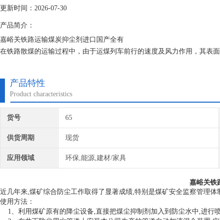
更新时间：2026-07-30
产品简介：
嘉峪关铁路运输煤炭抑尘剂进口国产全有
在铁路散煤的运输过程中，由于运煤列车前行的速度及风力作用，其表面
经济损失，巢湖铁路运输煤炭抑尘剂选对产品和品牌服务又污染了铁路沿
乘客的健康构成严重威胁。
产品特性
Product characteristics
货号
65
供货周期
现货
应用领域
环保,能源,建材/家具
嘉峪关铁
近几年来,煤矿综合防尘工作取得了显著成绩,特别是煤矿安全监察管理体
使用方法：
1、利用煤矿原有的降尘设备,直接把煤尘抑制剂加入到防尘水中,进行