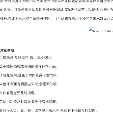
喷洒:环保抑尘剂可用洒水车或专业喷淋站及固定喷雾装置等设备进行喷洒
的效果。具体使用方法及用量可根据现场情况进行调节，以便达到理想的
稀释:按比例兑水混合后即可使用。（产品稀释需用干净的自来水或无污
注意事项
1.稀释时,及时搅拌,防止结块成团。
2.不能用强酸或强碱的水稀释本产品。
3.随兑随用,避免长时间暴露于空气中。
4.物体表面有明显破坏时,需重新补喷。
5.如有遗撒要及时清理。
7.使用后请及时对设备进行清洗保养。
8.若误入口、鼻、眼，请立即用清水冲洗,如有不适请及时就医。