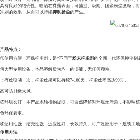
具有良好的结壳性。喷洒在裸露表面，可捕捉、吸附、团聚粉尘微粒，将
冲刷的效果，从而可以持续
抑制扬尘
的产生。
产品特点：
①使用方便：环保抑尘剂，是*不同于
粉末抑尘剂
的全新一代环保抑尘剂
何大型专用设备，本品溶解后为均一的溶液，无任何颗粒。
：有效喷洒一次，抑尘效果可以持续7-180天，抑尘效率高达99%，
高可防11级大风。
③环境友好：本产品系纯植物提取，可自然降解对环境无污染，不影响植
色环保要求。
④适用性强：结壳性强，适应性好，长效持久。可广泛应用于：建筑工地
使用方法