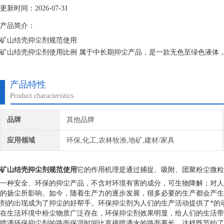
更新时间：2026-07-31
产品简介：
矿山结壳抑尘剂规范使用
矿山结壳抑尘剂使用比例 属于中长期抑尘产品，是一款无色至绿色液体
状结构，同时分子间存在各种离子基团，能产生较强的亲合力，具有良好
结壳时效可达6个月。
产品特性
Product characteristics
品牌
其他品牌
应用领域
环保,化工,农林牧渔,地矿,建材/家具
矿山结壳抑尘剂规范使用
它的作用机理是通过捕捉、吸附、团聚粉尘微粒
一种安全、环保的抑尘产品，不含对环境有害的成分，可生物降解；对人
的扬尘所影响。如今，随着生产力的逐步发展，很多必要的生产都会产生
剂的出现成为了抑尘的好帮手。环保抑尘剂为人们的生产活动提供了*的
在生活环境中粉尘物质广泛存在，环保抑尘剂效果明显，给人们的生活带
喷洒环保抑尘剂的路面保湿时间比直接喷洒水的路面要长。这样既节约了