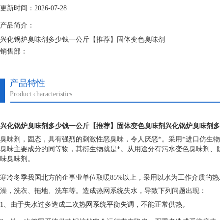
更新时间：2026-07-28
产品简介：
兴化锅炉臭味剂多少钱一公斤【推荐】固体变色臭味剂
销售部：
公司主营：防丢水臭味剂、固体臭味剂、变色防垢剂、大蒜味臭味剂、恶
产品特性
Product characteristics
兴化锅炉臭味剂多少钱一公斤【推荐】固体变色臭味剂
兴化锅炉臭味剂多
臭味剂，固态，具有强烈的刺激性恶臭味，令人厌恶*。采用*进口仿生
臭味主要成分的同等物，其衍生物就是*。从用途分有污水变色臭味剂、
味臭味剂。
寒冷冬季我国北方的企事业单位取暖
85%
以上，采用以水为工作介质的热
澡，洗衣、拖地、洗车等。造成热网系统失水，导致下列问题出现：
1
、由于失水过多造成二次热网系统平衡失调，不能正常供热。