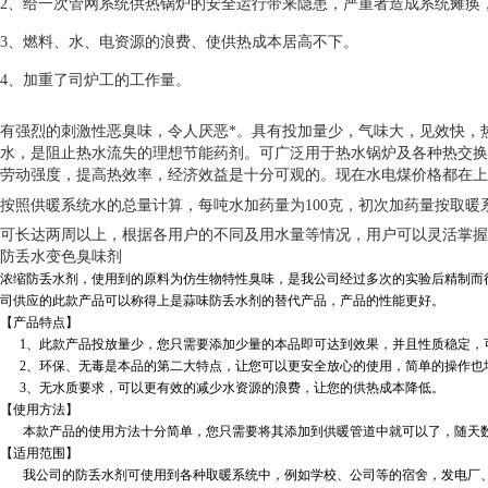
2
、给一次管网系统供热锅炉的安全运行带来隐患，严重者造成系统瘫痪
3
、燃料、水、电资源的浪费、使供热成本居高不下。
4
、加重了司炉工的工作量。
有强烈的刺激性恶臭味，令人厌恶*。具有投加量少，气味大，见效快，
水，是阻止热水流失的理想节能药剂。可广泛用于热水锅炉及各种热交换
劳动强度，提高热效率，经济效益是十分可观的。现在水电煤价格都在上
按照供暖系统水的总量计算，每吨水加药量为
100
克，初次加药量按取暖
可长达两周以上，根据各用户的不同及用水量等情况，用户可以灵活掌握
防丢水变色臭味剂
浓缩防丢水剂，使用到的原料为仿生物特性臭味，是我公司经过多次的实验后精制而
司供应的此款产品可以称得上是蒜味防丢水剂的替代产品，产品的性能更好。
【产品特点】
1、此款产品投放量少，您只需要添加少量的本品即可达到效果，并且性质稳定，
2、环保、无毒是本品的第二大特点，让您可以更安全放心的使用，简单的操作也
3、无水质要求，可以更有效的减少水资源的浪费，让您的供热成本降低。
【使用方法】
本款产品的使用方法十分简单，您只需要将其添加到供暖管道中就可以了，随天数
【适用范围】
我公司的防丢水剂可使用到各种取暖系统中，例如学校、公司等的宿舍，发电厂