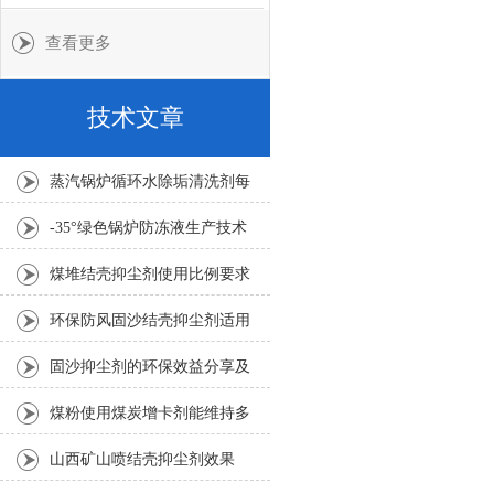
查看更多
技术文章
蒸汽锅炉循环水除垢清洗剂每
吨水用量
-35°绿色锅炉防冻液生产技术
要求
煤堆结壳抑尘剂使用比例要求
1:100倍
环保防风固沙结壳抑尘剂适用
要求
固沙抑尘剂的环保效益分享及
其应用考虑因素介绍
煤粉使用煤炭增卡剂能维持多
久
山西矿山喷结壳抑尘剂效果