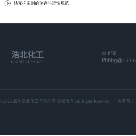
快，成本低，结壳好
结壳抑尘剂的储存与运输规范
影响最终使用效果
邮箱
lfhbhg@163.
©2026 廊坊浩北化工有限公司 版权所有 All Rights Reserved.
备案号：