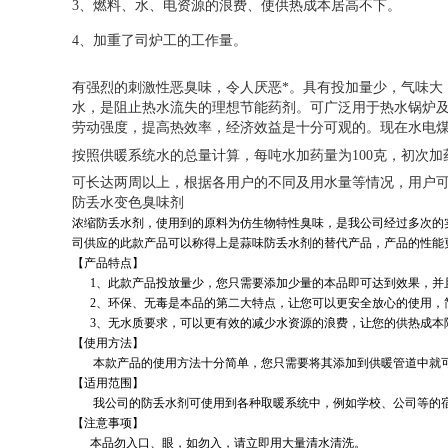
3
、燃料、水、电资源的浪费、使供热成本居高不下。
4
、加重了司炉工的工作量。
有强烈的刺激性恶臭味，令人厌恶*。具有投加量少，气味大
水，是阻止热水流失的理想节能药剂。可广泛用于热水锅炉
劳动强度，提高热效率，经济效益是十分可观的。现在水电
按照供暖系统水的总量计算，每吨水加药量为
100
克，初次加
可长达两周以上，根据各用户的不同及用水量等情况，用户
防丢水变色臭味剂
浓缩防丢水剂，使用到的原料为仿生物特性臭味，是我公司经过多次的
司供应的此款产品可以称得上是蒜味防丢水剂的替代产品，产品的性能
【产品特点】
1、此款产品投放量少，您只需要添加少量的本品即可达到效果，并
2、环保、无毒是本品的第二大特点，让您可以更安全放心的使用，
3、无水质要求，可以更有效的减少水资源的浪费，让您的供热成本
【使用方法】
本款产品的使用方法十分简单，您只需要将其添加到供暖管道中就可
【适用范围】
我公司的防丢水剂可使用到各种取暖系统中，例如学校、公司等的宿
【注意事项】
本品勿入口、眼，如勿入，请立即用大量清水清洗。