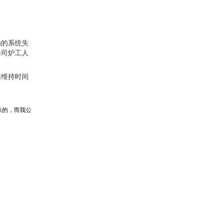
为的系统失
轻司炉工人
药维持时间
味的，而我公