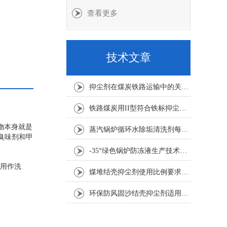
查看更多
等优点。
技术文章
抑尘剂在煤炭铁路运输中的关键应用是什么
铁路煤炭用II型符合铁标抑尘剂喷洒火车效果好
物本身就是
蒸汽锅炉循环水除垢清洗剂每吨水用量
臭味剂和甲
-35°绿色锅炉防冻液生产技术要求
用作洗
煤堆结壳抑尘剂使用比例要求1:100倍
环保防风固沙结壳抑尘剂适用要求