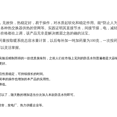
，见效快，热稳定好，易于操作，对水质起软化和稳定作用。能*防止人
及各种热交换器供热的管网等。实践证明其直接节水，间接节煤，电，减
煤价格都在上调，该产品无非是解决燃眉之急的确的法宝。
药量按取暖系统总容水量计算，以后每补加一吨加药量为
100
克，一次投
可以灵活掌握。
实验后精制而得的一款优质臭味剂，之前人们在市场上见到的防丢水剂普遍都是大蒜
更好。
且性质稳定，可持续很长的时间。
简单的操作也增加的本产品的实用性。
降低。
以了，随天数的增加适当分次加入本款防丢水剂即可。
舍，发电厂、热力供暖企业等。