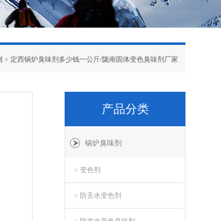
剂
> 定西锅炉臭味剂多少钱一公斤/陇南固体变色臭味剂厂家
产品分类
锅炉臭味剂
> 变色剂
> 防丢水变色剂