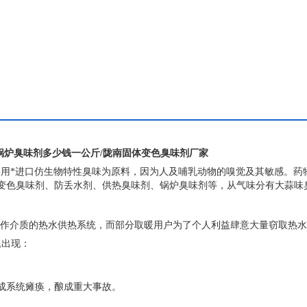
味臭味剂、恶臭味剂等，产品具有用量少、效果好、节能环保、操作简便
锅炉臭味剂多少钱一公斤/陇南固体变色臭味剂厂家
用*进口仿生物特性臭味为原料，因为人及哺乳动物的嗅觉及其敏感。药
变色臭味剂、防丢水剂、供热臭味剂、锅炉臭味剂等，从气味分有大蒜味
作介质的热水供热系统，而部分取暖
用户为了个人利益肆意大量窃取热水
题出现：
。
成系统瘫痪，酿成重大事故。