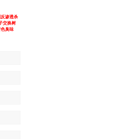
剂反渗透杀
子交换树
变色臭味