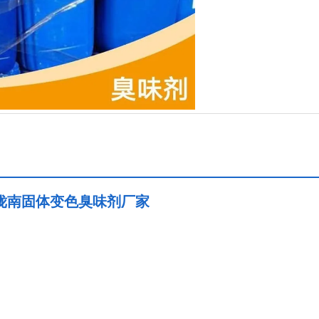
陇南固体变色臭味剂厂家