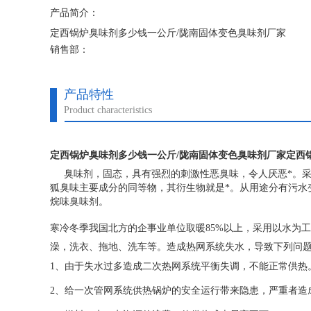
产品简介：
定西锅炉臭味剂多少钱一公斤/陇南固体变色臭味剂厂家
销售部：
公司主营：防丢水臭味剂、固体臭味剂、变色防垢剂、大蒜
产品特性
Product characteristics
定西锅炉臭味剂多少钱一公斤/陇南固体变色臭味剂厂家
定西
臭味剂，固态，具有强烈的刺激性恶臭味，令人厌恶*。采
狐臭味主要成分的同等物，其衍生物就是*。从用途分有污水
烷味臭味剂。
寒冷冬季我国北方的企事业单位取暖
85%
以上，采用以水为工
澡，洗衣、拖地、洗车等。造成热网系统失水，导致下列问
1
、由于失水过多造成二次热网系统平衡失调，不能正常供热
2
、给一次管网系统供热锅炉的安全运行带来隐患，严重者造