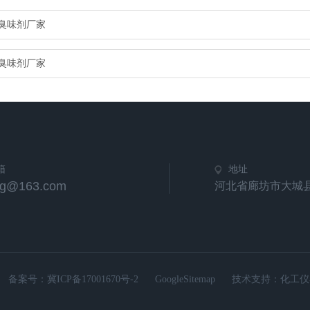
臭味剂厂家
臭味剂厂家
箱
地址
hg@163.com
河北省廊坊市大城
备案号：
冀ICP备17001670号-2
GoogleSitemap
技术支持：
化工仪