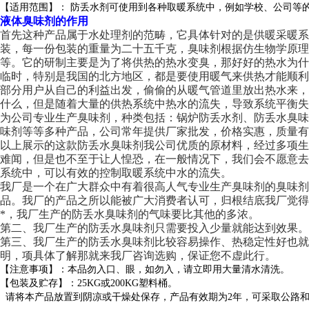
【适用范围】： 防丢水剂可使用到各种取暖系统中，例如学校、公司等
液体臭味剂的作用
首先这种产品属于水处理剂的范畴，它具体针对的是供暖采暖系
装，每一份包装的重量为二十五千克，臭味剂根据仿生物学原
等。它的研制主要是为了将供热的热水变臭，那好好的热水为
临时，特别是我国的北方地区，都是要使用暖气来供热才能顺
部分用户从自己的利益出发，偷偷的从暖气管道里放出热水来
什么，但是随着大量的供热系统中热水的流失，导致系统平衡失
为公司专业生产臭味剂，种类包括：锅炉防丢水剂、防丢水臭
味剂等等多种产品，公司常年提供厂家批发，价格实惠，质量有
以上展示的这款防丢水臭味剂我公司优质的原材料，经过多项
难闻，但是也不至于让人惶恐，在一般情况下，我们会不愿意
系统中，可以有效的控制取暖系统中水的流失。
我厂是一个在广大群众中有着很高人气专业生产臭味剂的臭味剂
品。我厂的产品之所以能被广大消费者认可，归根结底我厂觉得
*，我厂生产的防丢水臭味剂的气味要比其他的多浓。
第二、我厂生产的防丢水臭味剂只需要投入少量就能达到效果。
第三、我厂生产的防丢水臭味剂比较容易操作、热稳定性好也就
明，项具体了解那就来我厂咨询选购，保证您不虚此行。
【注意事项】：本品勿入口、眼，如勿入，请立即用大量清水清洗。
【包装及贮存】：25KG或200KG塑料桶。
请将本产品放置到阴凉或干燥处保存，产品有效期为2年，可采取公路