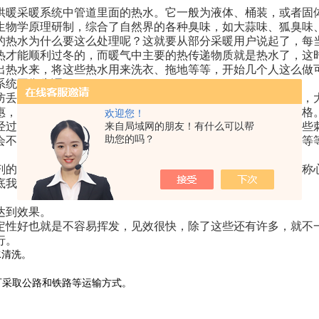
供暖采暖系统中管道里面的热水。它一般为液体、桶装，或者固
生物学原理研制，综合了自然界的各种臭味，如大蒜味、狐臭味
的热水为什么要这么处理呢？这就要从部分采暖用户说起了，每
热才能顺利过冬的，而暖气中主要的热传递物质就是热水了，这
出热水来，将这些热水用来洗衣、拖地等等，开始几个人这么做
系统平衡失调。
防丢水臭味剂、大蒜味防丢水剂、锅炉防失水剂、锅炉臭味剂，
惠，质量有保障，欢迎全国各地的有意客户前来咨询臭味剂价格
欢迎您！
经过多项生产、试验研制而成的一款优质产品，其味道会有一些
来自局域网的朋友！有什么可以帮
助您的吗？
会不愿意去闻。这款防丢水臭味剂主要适用于电厂、热力公司等
剂的臭味剂厂家，集研发、生产、销售三位一体，让客户买到称
底我厂觉得它有以下特点。
达到效果。
定性好也就是不容易挥发，见效很快，除了这些还有许多，就不
行。
水清洗。
可采取公路和铁路等运输方式。