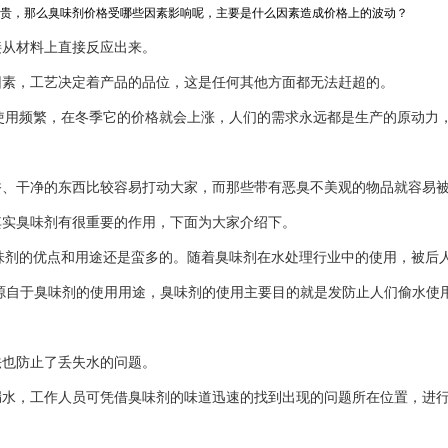
贵，那么臭味剂价格受哪些因素影响呢，主要是什么因素造成价格上的波动？
接从材料上直接反应出来。
因素，工艺决定着产品的品位，这是任何其他方面都无法赶超的。
的使用频繁，在冬季它的价格就会上涨，人们的需求永远都是生产的原动力
香、干净的东西比较容易打动大家，而那些带有恶臭不美观的物品就容易
其实臭味剂有很重要的作用，下面为大家介绍下。
臭味剂的优点和用途还是蛮多的。随着臭味剂在水处理行业中的使用，被后
是源自于臭味剂的使用用途，臭味剂的使用主要目的就是发防止人们偷水使
法也防止了丢失水的问题。
漏水，工作人员可凭借臭味剂的味道迅速的找到出现的问题所在位置，进