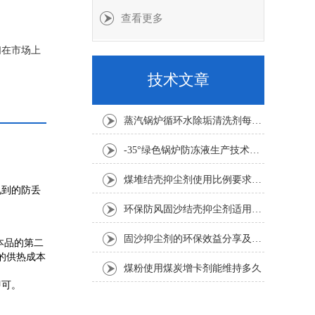
查看更多
们在市场上
技术文章
蒸汽锅炉循环水除垢清洗剂每吨水用量
-35°绿色锅炉防冻液生产技术要求
煤堆结壳抑尘剂使用比例要求1:100倍
见到的防丢
环保防风固沙结壳抑尘剂适用要求
固沙抑尘剂的环保效益分享及其应用考虑因素介绍
本品的第二
的供热成本
煤粉使用煤炭增卡剂能维持多久
即可。