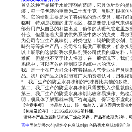
首先这种产品属于水处理剂的范畴，它具体针对的是
装，每一份包装的重量为二十五千克，臭味剂根据仿
等。它的研制主要是为了将供热的热水变臭，那好好
临时，特别是我国的北方地区，都是要使用暖气来供
部分用户从自己的利益出发，偷偷的从暖气管道里放
什么，但是随着大量的供热系统中热水的流失，导致
为公司专业生产臭味剂，种类包括：锅炉防丢水剂、
味剂等等多种产品，公司常年提供厂家批发，价格实
以上展示的这款防丢水臭味剂我公司优质的原材料，
难闻，但是也不至于让人惶恐，在一般情况下，我们
系统中，可以有效的控制取暖系统中水的流失。
我厂是一个在广大群众中有着很高人气专业生产臭味
品。我厂的产品之所以能被广大消费者认可，归根结
*，我厂生产的防丢水臭味剂的气味要比其他的多浓。
第二、我厂生产的防丢水臭味剂只需要投入少量就能
第三、我厂生产的防丢水臭味剂比较容易操作、热稳
明，项具体了解那就来我厂咨询选购，保证您不虚此
【注意事项】：本品勿入口、眼，如勿入，请立即用大量清
【包装及贮存】：25KG或200KG塑料桶。
请将本产品放置到阴凉或干燥处保存，产品有效期为2年，
晋中
固体防丢水剂|锅炉变色臭味剂|红色防丢水臭味剂报价单