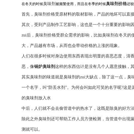
臭味剂
臭味剂价格
在冬天的时候
被频繁使用，而且在冬季的时候
还较
首先，臭味剂价格受原材料的取材影响，产品的地坏可以直
其次，受到产品制作工艺影响，这也是一个十分重要的影响
zui后，臭味剂价格受群众需求的影响，比如臭味剂在冬天
大，产品越有市场，从而也会带动价格的上涨的现象。
人们在很多时候对身边使用东西表现出明显的喜恶态度，清
恶，像
锅炉臭味剂
这样的东西估计是没有几个人愿意接触，
其实臭味剂的味道就是臭味剂的zui大缺点，除了这一点，
一个名字，叫“防丢水剂”。为何会叫如此可笑的名字呢?这
的臭味剂放入水
中后，人们就不会去偷管道中的热水了，这既是除臭的好方
除此之外臭味剂还可帮助工作人员方便检测，当管道中出现
测就可以。