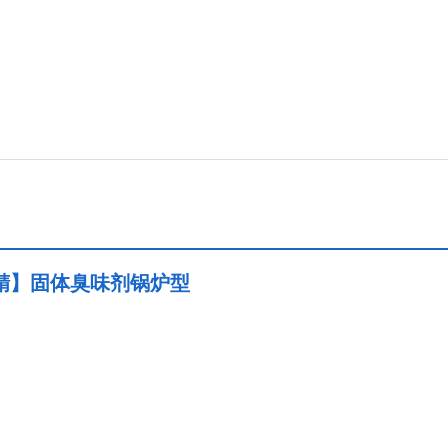
味精】固体臭味剂锅炉型