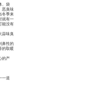
体、袋
、恶臭味
当冬季来
时就有一
可能没有
大蒜味臭
。
刺鼻性的
等的取暖
心的产
一一道