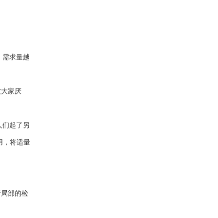
，需求量越
被大家厌
人们起了另
用，将适量
行局部的检