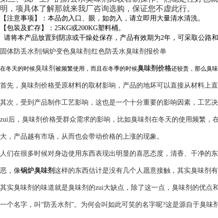
明，项具体了解那就来我厂咨询选购，保证您不虚此行。
【注意事项】：本品勿入口、眼，如勿入，请立即用大量清水清洗。
【包装及贮存】：25KG或200KG塑料桶。
请将本产品放置到阴凉或干燥处保存，产品有效期为2年，可采取公路
固体防丢水剂|锅炉变色臭味剂|红色防丢水臭味剂报价单
臭味剂
臭味剂价格
在冬天的时候
被频繁使用，而且在冬季的时候
还较贵，那么臭味
首先，臭味剂价格受原材料的取材影响，产品的地坏可以直接从材料上直
其次，受到产品制作工艺影响，这也是一个十分重要的影响因素，工艺决
zui后，臭味剂价格受群众需求的影响，比如臭味剂在冬天的使用频繁
大，产品越有市场，从而也会带动价格的上涨的现象。
人们在很多时候对身边使用东西表现出明显的喜恶态度，清香、干净的东
恶，像
锅炉臭味剂
这样的东西估计是没有几个人愿意接触，其实臭味剂有
其实臭味剂的味道就是臭味剂的zui大缺点，除了这一点，臭味剂的优
一个名字，叫“防丢水剂”。为何会叫如此可笑的名字呢?这是源自于臭