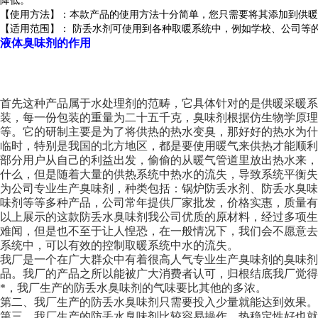
降低。
【使用方法】：本款产品的使用方法十分简单，您只需要将其添加到供暖
【适用范围】： 防丢水剂可使用到各种取暖系统中，例如学校、公司等
液体臭味剂的作用
首先这种产品属于水处理剂的范畴，它具体针对的是供暖采暖系
装，每一份包装的重量为二十五千克，臭味剂根据仿生物学原
等。它的研制主要是为了将供热的热水变臭，那好好的热水为
临时，特别是我国的北方地区，都是要使用暖气来供热才能顺
部分用户从自己的利益出发，偷偷的从暖气管道里放出热水来
什么，但是随着大量的供热系统中热水的流失，导致系统平衡失
为公司专业生产臭味剂，种类包括：锅炉防丢水剂、防丢水臭
味剂等等多种产品，公司常年提供厂家批发，价格实惠，质量有
以上展示的这款防丢水臭味剂我公司优质的原材料，经过多项
难闻，但是也不至于让人惶恐，在一般情况下，我们会不愿意
系统中，可以有效的控制取暖系统中水的流失。
我厂是一个在广大群众中有着很高人气专业生产臭味剂的臭味剂
品。我厂的产品之所以能被广大消费者认可，归根结底我厂觉得
*，我厂生产的防丢水臭味剂的气味要比其他的多浓。
第二、我厂生产的防丢水臭味剂只需要投入少量就能达到效果。
第三、我厂生产的防丢水臭味剂比较容易操作、热稳定性好也就