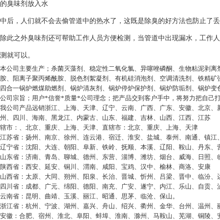
的臭味剂放入水
中后，人们就不会去偷管道中的热水了，这既是除臭的好方法也防止了丢
除此之外臭味剂还可帮助工作人员方便检测，当管道中出现漏水，工作人
测就可以。
本公司主要生产；杀菌灭藻剂、稳定性二氧化氯、异噻唑磷酮、生物粘泥剥离
胺、阳离子聚丙烯酰胺、脱色剂絮凝剂、有机硅消泡剂、空调清洗剂、铁精矿
四合一锅炉燃煤助燃剂、锅炉清灰剂、锅炉停炉保护剂、锅炉防垢剂、锅炉变
公司宗旨；用户*信誉*质量*公司理念；把产品交到客户手中，将努力把自己
我公司产品远销浙江、上海、天津、辽宁、云南、广西、广东、安徽、北京、
州、四川、海南、黑龙江、内蒙古、山东、福建、吉林、山西、江西、江苏
辖市：、北京、重庆、上海、天津、直辖市：北京、重庆、上海、天津
江苏省：扬州、南京、徐州、连云港、宿迁、淮安、盐城、泰州、南通、镇江
辽宁省：沈阳、大连、朝阳、阜新、铁岭、抚顺、本溪、辽阳、鞍山、丹东、
山东省：济南、青岛、聊城、德州、东营、淄博、潍坊、烟台、威海、日照、
陕西省：西安、延安、铜川、渭南、咸阳、宝鸡、汉中、榆林、商洛、安康
山西省：太原、大同、朔州、阳泉、长治、晋城、忻州、吕梁、晋中、临汾、
四川省：成都、广元、绵阳、德阳、南充、广安、遂宁、内江、乐山、自贡、
云南省：昆明、曲靖、玉溪、丽江、昭通、思茅、临沧、保山。
浙江省：杭州、宁波、湖州、嘉兴、舟山、绍兴、衢州、金华、台州、温州、
安徽：合肥、宿州、淮北、阜阳、蚌埠、淮南、滁州、马鞍山、芜湖、铜陵、