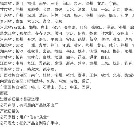
福建省：厦门、福州、南平、三明、莆田、泉州、漳州、龙岩、宁德。
甘肃省；兰州、嘉峪关、金昌、白银、天水、酒泉、庆阳、平凉、定西、陇南
广东省：广州、深圳、清远、韶关、河源、梅州、潮州、汕头、揭阳、汕尾、
贵州省：贵阳、六盘水、遵义、安顺、
河北省
?
石家庄、邯郸、唐山、保定、秦皇岛、邢台、张家口、承德、沧州、廊
黑龙江省：哈尔滨、齐齐哈尔、黑河、大庆、伊春、鹤岗、佳木斯、双鸭山、
河南省：郑州、开封、洛阳、平顶山、安阳、鹤壁、新乡、焦作、濮阳、许昌
湖北省：武汉、十堰、襄樊、荆门、孝感、黄冈、鄂州、黄石、咸宁、荆州、
湖南省：长沙、张家界、常德、益阳、岳阳、株洲、湘潭、衡阳、郴州、永州
吉林省：长春、吉林市、白城、松原、四平、辽源、通化、白山。
江西省：南昌、九江、景德镇、鹰潭、新余、萍乡、赣州、上饶、抚州、宜春
青海省：西宁、格尔木、德令哈。
广西壮族自治区：南宁、桂林、柳州、梧州、贵港、玉林、钦州、北海、防城
内蒙古自治区：呼和浩特、包头、乌海、赤峰、通辽、
宁夏回族自治区：银川、石嘴山、吴忠、中卫、固原。
西藏
过硬的质量才是硬道理
公司声明，有问题的产品绝不出厂
严把质量关
公司宗旨；用户*信誉*质量*
公司理念；把的产品交到客户手中。