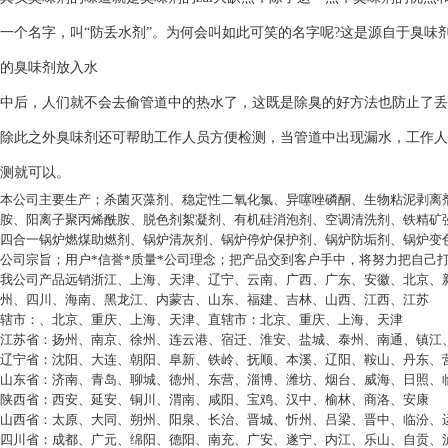
一个名字，叫“防丢水剂”。为何会叫如此可笑的名字呢?这是源自于臭
的臭味剂放入水
中后，人们就不会去偷管道中的热水了，这既是除臭的好方法也防止了丢
除此之外臭味剂还可帮助工作人员方便检测，当管道中出现漏水，工作人
测就可以。
本公司主要生产；杀菌灭藻剂、稳定性二氧化氯、异噻唑磷酮、生物粘泥剥离
胺、阳离子聚丙烯酰胺、脱色剂絮凝剂、有机硅消泡剂、空调清洗剂、铁精矿
四合一锅炉燃煤助燃剂、锅炉清灰剂、锅炉停炉保护剂、锅炉防垢剂、锅炉变
公司宗旨；用户*信誉*质量*公司理念；把产品交到客户手中，将努力把自己
我公司产品远销浙江、上海、天津、辽宁、云南、广西、广东、安徽、北京、
州、四川、海南、黑龙江、内蒙古、山东、福建、吉林、山西、江西、江苏
辖市：、北京、重庆、上海、天津、直辖市：北京、重庆、上海、天津
江苏省：扬州、南京、徐州、连云港、宿迁、淮安、盐城、泰州、南通、镇江
辽宁省：沈阳、大连、朝阳、阜新、铁岭、抚顺、本溪、辽阳、鞍山、丹东、
山东省：济南、青岛、聊城、德州、东营、淄博、潍坊、烟台、威海、日照、
陕西省：西安、延安、铜川、渭南、咸阳、宝鸡、汉中、榆林、商洛、安康
山西省：太原、大同、朔州、阳泉、长治、晋城、忻州、吕梁、晋中、临汾、
四川省：成都、广元、绵阳、德阳、南充、广安、遂宁、内江、乐山、自贡、