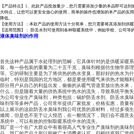
【产品特点】1、此款产品投放量少，您只需要添加少量的本品即可达到
大特点，让您可以更安全放心的使用，简单的操作也增加的本产品的实用
降低。
【使用方法】：本款产品的使用方法十分简单，您只需要将其添加到供暖
【适用范围】： 防丢水剂可使用到各种取暖系统中，例如学校、公司等
液体臭味剂的作用
首先这种产品属于水处理剂的范畴，它具体针对的是供暖采暖系
装，每一份包装的重量为二十五千克，臭味剂根据仿生物学原
等。它的研制主要是为了将供热的热水变臭，那好好的热水为
临时，特别是我国的北方地区，都是要使用暖气来供热才能顺
部分用户从自己的利益出发，偷偷的从暖气管道里放出热水来
什么，但是随着大量的供热系统中热水的流失，导致系统平衡失
为公司专业生产臭味剂，种类包括：锅炉防丢水剂、防丢水臭
味剂等等多种产品，公司常年提供厂家批发，价格实惠，质量有
以上展示的这款防丢水臭味剂我公司优质的原材料，经过多项
难闻，但是也不至于让人惶恐，在一般情况下，我们会不愿意
系统中，可以有效的控制取暖系统中水的流失。
我厂是一个在广大群众中有着很高人气专业生产臭味剂的臭味剂
品。我厂的产品之所以能被广大消费者认可，归根结底我厂觉得