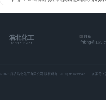
下一篇：
HB-116莆田锅炉臭味剂+液体臭味剂浓缩液=大蒜味臭
邮箱
lfhbhg@163.
©2026 廊坊浩北化工有限公司 版权所有 All Rights Reserved.
备案号：