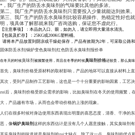
*，我厂生产的防丢水臭味剂的气味要比其他的多浓。
第二、我厂生产的防丢水臭味剂只需要投入少量就能达到效果。
第三、我厂生产的防丢水臭味剂比较容易操作、热稳定性好也就
明，项具体了解那就来我厂咨询选购，保证您不虚此行。
【注意事项】：本品勿入口、眼，如勿入，请立即用大量清水清洗。
【包装及贮存】：25KG或200KG塑料桶。
请将本产品放置到阴凉或干燥处保存，产品有效期为2年，可采取公路
固体防丢水剂|锅炉变色臭味剂|红色防丢水臭味剂报价单
臭味剂
臭味剂价格
在冬天的时候
被频繁使用，而且在冬季的时候
还较贵，那么臭味
首先，臭味剂价格受原材料的取材影响，产品的地坏可以直接从材料上直
其次，受到产品制作工艺影响，这也是一个十分重要的影响因素，工艺决
zui后，臭味剂价格受群众需求的影响，比如臭味剂在冬天的使用频繁
大，产品越有市场，从而也会带动价格的上涨的现象。
人们在很多时候对身边使用东西表现出明显的喜恶态度，清香、干净的东
恶，像
锅炉臭味剂
这样的东西估计是没有几个人愿意接触，其实臭味剂有
其实臭味剂的味道就是臭味剂的zui大缺点，除了这一点，臭味剂的优