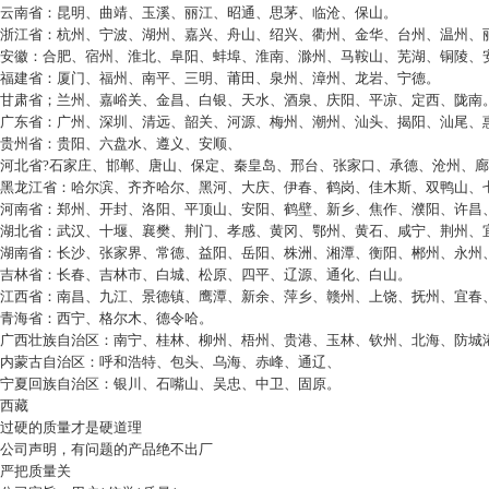
云南省：昆明、曲靖、玉溪、丽江、昭通、思茅、临沧、保山。
浙江省：杭州、宁波、湖州、嘉兴、舟山、绍兴、衢州、金华、台州、温州、
安徽：合肥、宿州、淮北、阜阳、蚌埠、淮南、滁州、马鞍山、芜湖、铜陵、
福建省：厦门、福州、南平、三明、莆田、泉州、漳州、龙岩、宁德。
甘肃省；兰州、嘉峪关、金昌、白银、天水、酒泉、庆阳、平凉、定西、陇南
广东省：广州、深圳、清远、韶关、河源、梅州、潮州、汕头、揭阳、汕尾、
贵州省：贵阳、六盘水、遵义、安顺、
河北省
?
石家庄、邯郸、唐山、保定、秦皇岛、邢台、张家口、承德、沧州、廊
黑龙江省：哈尔滨、齐齐哈尔、黑河、大庆、伊春、鹤岗、佳木斯、双鸭山、
河南省：郑州、开封、洛阳、平顶山、安阳、鹤壁、新乡、焦作、濮阳、许昌
湖北省：武汉、十堰、襄樊、荆门、孝感、黄冈、鄂州、黄石、咸宁、荆州、
湖南省：长沙、张家界、常德、益阳、岳阳、株洲、湘潭、衡阳、郴州、永州
吉林省：长春、吉林市、白城、松原、四平、辽源、通化、白山。
江西省：南昌、九江、景德镇、鹰潭、新余、萍乡、赣州、上饶、抚州、宜春
青海省：西宁、格尔木、德令哈。
广西壮族自治区：南宁、桂林、柳州、梧州、贵港、玉林、钦州、北海、防城
内蒙古自治区：呼和浩特、包头、乌海、赤峰、通辽、
宁夏回族自治区：银川、石嘴山、吴忠、中卫、固原。
西藏
过硬的质量才是硬道理
公司声明，有问题的产品绝不出厂
严把质量关