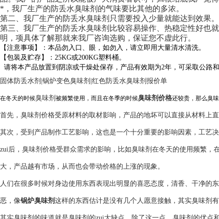
*，我厂生产的防丢水臭味剂的气味要比其他的多浓。
第二、我厂生产的防丢水臭味剂只需要投入少量就能达到效果。
第三、我厂生产的防丢水臭味剂比较容易操作、热稳定性好也就
明，项具体了解那就来我厂咨询选购，保证您不虚此行。
【注意事项】：本品勿入口、眼，如勿入，请立即用大量清水清洗。
【包装及贮存】：25KG或200KG塑料桶。
请将本产品放置到阴凉或干燥处保存，产品有效期为2年，可采取公路
固体防丢水剂|锅炉变色臭味剂|红色防丢水臭味剂报价单
臭味剂
臭味剂价格
在冬天的时候
被频繁使用，而且在冬季的时候
还较贵，那么臭味
首先，臭味剂价格受原材料的取材影响，产品的地坏可以直接从材料上直
其次，受到产品制作工艺影响，这也是一个十分重要的影响因素，工艺决
zui后，臭味剂价格受群众需求的影响，比如臭味剂在冬天的使用频繁
大，产品越有市场，从而也会带动价格的上涨的现象。
人们在很多时候对身边使用东西表现出明显的喜恶态度，清香、干净的东
恶，像
锅炉臭味剂
这样的东西估计是没有几个人愿意接触，其实臭味剂有
其实臭味剂的味道就是臭味剂的zui大缺点，除了这一点，臭味剂的优