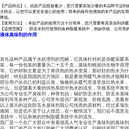
【产品特点】1、此款产品投放量少，您只需要添加少量的本品即可达到
大特点，让您可以更安全放心的使用，简单的操作也增加的本产品的实用
降低。
【使用方法】：本款产品的使用方法十分简单，您只需要将其添加到供暖
【适用范围】： 防丢水剂可使用到各种取暖系统中，例如学校、公司等
液体臭味剂的作用
首先这种产品属于水处理剂的范畴，它具体针对的是供暖采暖系
装，每一份包装的重量为二十五千克，臭味剂根据仿生物学原
等。它的研制主要是为了将供热的热水变臭，那好好的热水为
临时，特别是我国的北方地区，都是要使用暖气来供热才能顺
部分用户从自己的利益出发，偷偷的从暖气管道里放出热水来
什么，但是随着大量的供热系统中热水的流失，导致系统平衡失
为公司专业生产臭味剂，种类包括：锅炉防丢水剂、防丢水臭
味剂等等多种产品，公司常年提供厂家批发，价格实惠，质量有
以上展示的这款防丢水臭味剂我公司优质的原材料，经过多项
难闻，但是也不至于让人惶恐，在一般情况下，我们会不愿意
系统中，可以有效的控制取暖系统中水的流失。
我厂是一个在广大群众中有着很高人气专业生产臭味剂的臭味剂
品。我厂的产品之所以能被广大消费者认可，归根结底我厂觉得