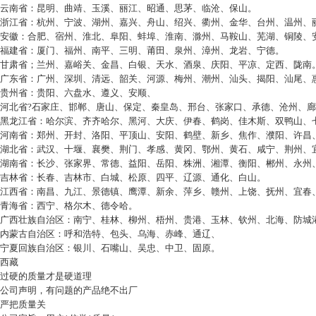
云南省：昆明、曲靖、玉溪、丽江、昭通、思茅、临沧、保山。
浙江省：杭州、宁波、湖州、嘉兴、舟山、绍兴、衢州、金华、台州、温州、
安徽：合肥、宿州、淮北、阜阳、蚌埠、淮南、滁州、马鞍山、芜湖、铜陵、
福建省：厦门、福州、南平、三明、莆田、泉州、漳州、龙岩、宁德。
甘肃省；兰州、嘉峪关、金昌、白银、天水、酒泉、庆阳、平凉、定西、陇南
广东省：广州、深圳、清远、韶关、河源、梅州、潮州、汕头、揭阳、汕尾、
贵州省：贵阳、六盘水、遵义、安顺、
河北省
?
石家庄、邯郸、唐山、保定、秦皇岛、邢台、张家口、承德、沧州、廊
黑龙江省：哈尔滨、齐齐哈尔、黑河、大庆、伊春、鹤岗、佳木斯、双鸭山、
河南省：郑州、开封、洛阳、平顶山、安阳、鹤壁、新乡、焦作、濮阳、许昌
湖北省：武汉、十堰、襄樊、荆门、孝感、黄冈、鄂州、黄石、咸宁、荆州、
湖南省：长沙、张家界、常德、益阳、岳阳、株洲、湘潭、衡阳、郴州、永州
吉林省：长春、吉林市、白城、松原、四平、辽源、通化、白山。
江西省：南昌、九江、景德镇、鹰潭、新余、萍乡、赣州、上饶、抚州、宜春
青海省：西宁、格尔木、德令哈。
广西壮族自治区：南宁、桂林、柳州、梧州、贵港、玉林、钦州、北海、防城
内蒙古自治区：呼和浩特、包头、乌海、赤峰、通辽、
宁夏回族自治区：银川、石嘴山、吴忠、中卫、固原。
西藏
过硬的质量才是硬道理
公司声明，有问题的产品绝不出厂
严把质量关