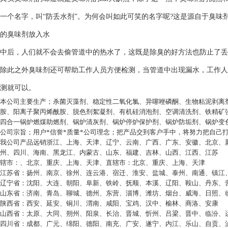
一个名字，叫“防丢水剂”。为何会叫如此可笑的名字呢?这是源自于臭
的臭味剂放入水
中后，人们就不会去偷管道中的热水了，这既是除臭的好方法也防止了丢
除此之外臭味剂还可帮助工作人员方便检测，当管道中出现漏水，工作人
测就可以。
本公司主要生产；杀菌灭藻剂、稳定性二氧化氯、异噻唑磷酮、生物粘泥剥离
胺、阳离子聚丙烯酰胺、脱色剂絮凝剂、有机硅消泡剂、空调清洗剂、铁精矿
四合一锅炉燃煤助燃剂、锅炉清灰剂、锅炉停炉保护剂、锅炉防垢剂、锅炉变
公司宗旨；用户*信誉*质量*公司理念；把产品交到客户手中，将努力把自己
我公司产品远销浙江、上海、天津、辽宁、云南、广西、广东、安徽、北京、
州、四川、海南、黑龙江、内蒙古、山东、福建、吉林、山西、江西、江苏
辖市：、北京、重庆、上海、天津、直辖市：北京、重庆、上海、天津
江苏省：扬州、南京、徐州、连云港、宿迁、淮安、盐城、泰州、南通、镇江
辽宁省：沈阳、大连、朝阳、阜新、铁岭、抚顺、本溪、辽阳、鞍山、丹东、
山东省：济南、青岛、聊城、德州、东营、淄博、潍坊、烟台、威海、日照、
陕西省：西安、延安、铜川、渭南、咸阳、宝鸡、汉中、榆林、商洛、安康
山西省：太原、大同、朔州、阳泉、长治、晋城、忻州、吕梁、晋中、临汾、
四川省：成都、广元、绵阳、德阳、南充、广安、遂宁、内江、乐山、自贡、