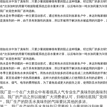
假如在水中加了臭味剂，只要少量就能够很有要的阻止这种现象。经过我厂的多次研究
在*次添加时的用量可根据取暖系统总容水量来计算，以后每补加一吨水加药量为50
我厂欢迎您来我厂咨询选购。
热水是冬季供暖的一种主要流动形式，通过将热水供应到各家各户中，来达到每家都
是臭味剂的一种，由于具有刺激性的臭味，所以常被用于解决热水被盗用的问题中，
假如在水中加了臭味剂，只要少量就能够很有要的阻止这种现象。经过我厂的多次研究
在*次添加时的用量可根据取暖系统总容水量来计算，以后每补加一吨水加药量为50
我厂欢迎您来我厂咨询选购。
热水是冬季供暖的一种主要流动形式，通过将热水供应到各家各户中，来达到每家都
是臭味剂的一种，由于具有刺激性的臭味，所以常被用于解决热水被盗用的问题中，
冬季主要是靠热水来供应暖气，而热水的流失较多的话将会造成二次热网系统的平衡
题，甚至造成整个供热系统瘫痪，这样大的损失也提醒人们使用防丢水剂的必要性，
现在水、煤气、电等的费用较高，为了避免造成更大的损失之前，使用防丢水剂的防
的。
我厂是一个在广大群众中有着很高人气专业生产臭味剂的臭味剂
品。我厂的产品之所以能被广大消费者认可，归根结底我厂觉得
*，我厂生产的防丢水臭味剂的气味要比其他的多浓。
第二、我厂生产的防丢水臭味剂只需要投入少量就能达到效果。