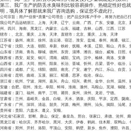
第三、我厂生产的防丢水臭味剂比较容易操作、热稳定性好也就
明，项具体了解那就来我厂咨询选购，保证您不虚此行。
公司宗旨；用户*信誉*质量*公司理念；把产品交到客户手中，将努力把自己
我公司产品远销浙江、上海、天津、辽宁、云南、广西、广东、安徽、北京、
州、四川、海南、黑龙江、内蒙古、山东、福建、吉林、山西、江西、江苏
辖市：、北京、重庆、上海、天津、直辖市：北京、重庆、上海、天津
江苏省：扬州、南京、徐州、连云港、宿迁、淮安、盐城、泰州、南通、镇江
辽宁省：沈阳、大连、朝阳、阜新、铁岭、抚顺、本溪、辽阳、鞍山、丹东、
山东省：济南、青岛、聊城、德州、东营、淄博、潍坊、烟台、威海、日照、
陕西省：西安、延安、铜川、渭南、咸阳、宝鸡、汉中、榆林、商洛、安康
山西省：太原、大同、朔州、阳泉、长治、晋城、忻州、吕梁、晋中、临汾、
四川省：成都、广元、绵阳、德阳、南充、广安、遂宁、内江、乐山、自贡、
云南省：昆明、曲靖、玉溪、丽江、昭通、思茅、临沧、保山。
浙江省：杭州、宁波、湖州、嘉兴、舟山、绍兴、衢州、金华、台州、温州、
安徽：合肥、宿州、淮北、阜阳、蚌埠、淮南、滁州、马鞍山、芜湖、铜陵、
福建省：厦门、福州、南平、三明、莆田、泉州、漳州、龙岩、宁德。
甘肃省；兰州、嘉峪关、金昌、白银、天水、酒泉、庆阳、平凉、定西、陇南
广东省：广州、深圳、清远、韶关、河源、梅州、潮州、汕头、揭阳、汕尾、
贵州省：贵阳、六盘水、遵义、安顺、
河北省
?
石家庄、邯郸、唐山、保定、秦皇岛、邢台、张家口、承德、沧州、廊
黑龙江省：哈尔滨、齐齐哈尔、黑河、大庆、伊春、鹤岗、佳木斯、双鸭山、
河南省：郑州、开封、洛阳、平顶山、安阳、鹤壁、新乡、焦作、濮阳、许昌