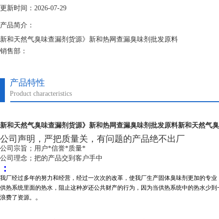
更新时间：2026-07-29
产品简介：
新和天然气臭味查漏剂货源》新和热网查漏臭味剂批发原料
销售部：
此款产品为防丢水剂，使用到的原料为仿生物特性臭味，是我公司经过多
水剂普遍都是大蒜味的，而我公司供应的此款产品可以称得上是蒜味防丢
产品特性
Product characteristics
新和天然气臭味查漏剂货源》新和热网查漏臭味剂批发原料
新和天然气臭
公司声明，
严把质量关，
有问题的产品绝不出厂
公司宗旨；用户*信誉*质量*
公司理念；把的产品交到客户手中
：
我厂经过多年的努力和经营，经过一次次的改革，使我厂生产固体臭味剂更加的专业
供热系统里面的热水，阻止这种岁还公共财产的行为，因为当供热系统中的热水少到
。
浪费了资源。