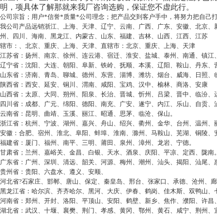
明，项具体了解那就来我厂咨询选购，保证您不虚此行。
公司宗旨；用户*信誉*质量*公司理念；把产品交到客户手中，将努力把自己
我公司产品远销浙江、上海、天津、辽宁、云南、广西、广东、安徽、北京、
州、四川、海南、黑龙江、内蒙古、山东、福建、吉林、山西、江西、江苏
辖市：、北京、重庆、上海、天津、直辖市：北京、重庆、上海、天津
江苏省：扬州、南京、徐州、连云港、宿迁、淮安、盐城、泰州、南通、镇江
辽宁省：沈阳、大连、朝阳、阜新、铁岭、抚顺、本溪、辽阳、鞍山、丹东、
山东省：济南、青岛、聊城、德州、东营、淄博、潍坊、烟台、威海、日照、
陕西省：西安、延安、铜川、渭南、咸阳、宝鸡、汉中、榆林、商洛、安康
山西省：太原、大同、朔州、阳泉、长治、晋城、忻州、吕梁、晋中、临汾、
四川省：成都、广元、绵阳、德阳、南充、广安、遂宁、内江、乐山、自贡、
云南省：昆明、曲靖、玉溪、丽江、昭通、思茅、临沧、保山。
浙江省：杭州、宁波、湖州、嘉兴、舟山、绍兴、衢州、金华、台州、温州、
安徽：合肥、宿州、淮北、阜阳、蚌埠、淮南、滁州、马鞍山、芜湖、铜陵、
福建省：厦门、福州、南平、三明、莆田、泉州、漳州、龙岩、宁德。
甘肃省；兰州、嘉峪关、金昌、白银、天水、酒泉、庆阳、平凉、定西、陇南
广东省：广州、深圳、清远、韶关、河源、梅州、潮州、汕头、揭阳、汕尾、
贵州省：贵阳、六盘水、遵义、安顺、
河北省
?
石家庄、邯郸、唐山、保定、秦皇岛、邢台、张家口、承德、沧州、廊
黑龙江省：哈尔滨、齐齐哈尔、黑河、大庆、伊春、鹤岗、佳木斯、双鸭山、
河南省：郑州、开封、洛阳、平顶山、安阳、鹤壁、新乡、焦作、濮阳、许昌
湖北省：武汉、十堰、襄樊、荆门、孝感、黄冈、鄂州、黄石、咸宁、荆州、