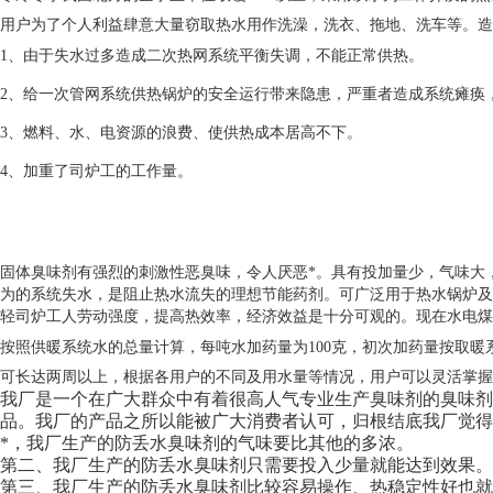
用户为了个人利益肆意大量窃取热水用作洗澡，洗衣、拖地、洗车等。
1
、由于失水过多造成二次热网系统平衡失调，不能正常供热。
2
、给一次管网系统供热锅炉的安全运行带来隐患，严重者造成系统瘫痪
3
、燃料、水、电资源的浪费、使供热成本居高不下。
4
、加重了司炉工的工作量。
固体臭味剂有强烈的刺激性恶臭味，令人厌恶*。具有投加量少，气味大
为的系统失水，是阻止热水流失的理想节能药剂。可广泛用于热水锅炉及
轻司炉工人劳动强度，提高热效率，经济效益是十分可观的。现在水电煤
按照供暖系统水的总量计算，每吨水加药量为
100
克，初次加药量按取暖
可长达两周以上，根据各用户的不同及用水量等情况，用户可以灵活掌握
我厂是一个在广大群众中有着很高人气专业生产臭味剂的臭味剂
品。我厂的产品之所以能被广大消费者认可，归根结底我厂觉得
*，我厂生产的防丢水臭味剂的气味要比其他的多浓。
第二、我厂生产的防丢水臭味剂只需要投入少量就能达到效果。
第三、我厂生产的防丢水臭味剂比较容易操作、热稳定性好也就