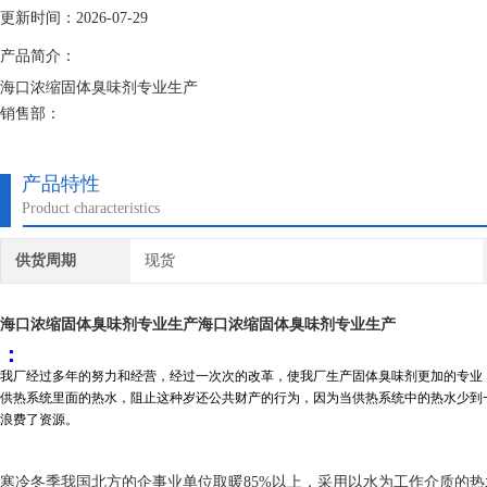
更新时间：2026-07-29
产品简介：
海口浓缩固体臭味剂专业生产
销售部：
固体臭味剂主要是在冬天时候防止人们使用供热系统里面的热水，阻止这
候，会使得整个系统平衡会受到很严重的影响，甚至会出现安全隐患，浪
产品特性
Product characteristics
供货周期
现货
海口浓缩固体臭味剂专业生产
海口浓缩固体臭味剂专业生产
：
我厂经过多年的努力和经营，经过一次次的改革，使我厂生产固体臭味剂更加的专业
供热系统里面的热水，阻止这种岁还公共财产的行为，因为当供热系统中的热水少到
浪费了资源。
寒冷冬季我国北方的企事业单位取暖
85%
以上，采用以水为工作介质的热