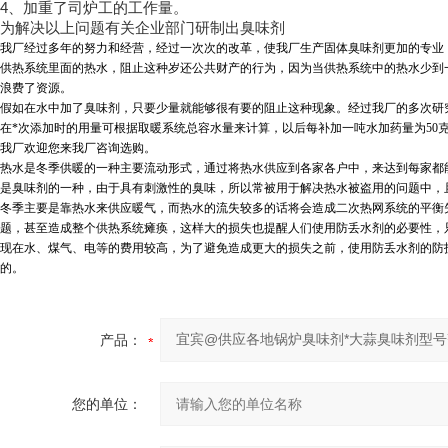
4
、加重了司炉工的工作量。
为解决以上问题有关企业部门研制出臭味剂
我厂经过多年的努力和经营，经过一次次的改革，使我厂生产固体臭味剂更加的专业
供热系统里面的热水，阻止这种岁还公共财产的行为，因为当供热系统中的热水少到
浪费了资源。
假如在水中加了臭味剂，只要少量就能够很有要的阻止这种现象。经过我厂的多次研究
在*次添加时的用量可根据取暖系统总容水量来计算，以后每补加一吨水加药量为50
我厂欢迎您来我厂咨询选购。
热水是冬季供暖的一种主要流动形式，通过将热水供应到各家各户中，来达到每家都
是臭味剂的一种，由于具有刺激性的臭味，所以常被用于解决热水被盗用的问题中，
冬季主要是靠热水来供应暖气，而热水的流失较多的话将会造成二次热网系统的平衡
题，甚至造成整个供热系统瘫痪，这样大的损失也提醒人们使用防丢水剂的必要性，
现在水、煤气、电等的费用较高，为了避免造成更大的损失之前，使用防丢水剂的防
的。
产品：
您的单位：