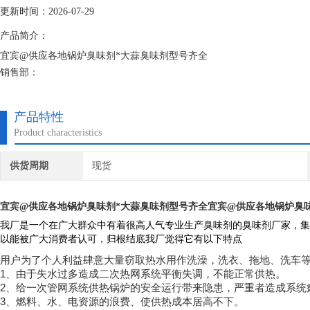
更新时间：2026-07-29
产品简介：
宜宾@供应各地锅炉臭味剂*大蒜臭味剂型号齐全
销售部：
大蒜味臭味剂顾名思义就是带有大蒜味道的臭味剂，一般人都比较不能忍
是一种安全可靠的水处理药剂。
产品特性
Product characteristics
供货周期
现货
宜宾@供应各地锅炉臭味剂*大蒜臭味剂型号齐全
宜宾@供应各地锅炉臭
我厂是一个在广大群众中有着很高人气专业生产臭味剂的臭味剂厂家，集
以能被广大消费者认可，归根结底我厂觉得它有以下特点
用户为了个人利益肆意大量窃取热水用作洗澡，洗衣、拖地、洗车
1
、由于失水过多造成二次热网系统平衡失调，不能正常供热。
2
、给一次管网系统供热锅炉的安全运行带来隐患，严重者造成系统
3
、燃料、水、电资源的浪费、使供热成本居高不下。