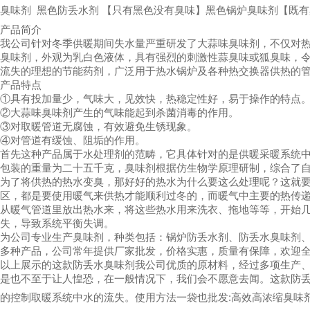
臭味剂
黑色防丢水剂
【只有黑色没有臭味】黑色锅炉臭味剂【既有
产品简介
我公司针对冬季供暖期间失水量严重研发了大蒜味臭味剂，不仅对
臭味剂，外观为乳白色液体，具有强烈的刺激性蒜臭味或狐臭味，令
流失的理想的节能药剂，广泛用于热水锅炉及各种热交换器供热的
产品特点
①
具有投加量少，气味大，见效快，热稳定性好，易于操作的特点
②
大蒜味臭味剂产生的气味能起到杀菌消毒的作用。
③
对取暖管道无腐蚀，有效避免生锈现象。
④
对管道有缓蚀、阻垢的作用。
首先这种产品属于水处理剂的范畴，它具体针对的是供暖采暖系统
包装的重量为二十五千克，臭味剂根据仿生物学原理研制，综合了
为了将供热的热水变臭，那好好的热水为什么要这么处理呢？这就
区，都是要使用暖气来供热才能顺利过冬的，而暖气中主要的热传
从暖气管道里放出热水来，将这些热水用来洗衣、拖地等等，开始
失，导致系统平衡失调。
为公司专业生产臭味剂，种类包括：锅炉防丢水剂、防丢水臭味剂
多种产品，公司常年提供厂家批发，价格实惠，质量有保障，欢迎
以上展示的这款防丢水臭味剂我公司优质的原材料，经过多项生产
是也不至于让人惶恐，在一般情况下，我们会不愿意去闻。这款防
的控制取暖系统中水的流失。使用方法
一袋也批发
:
高效高浓缩臭味