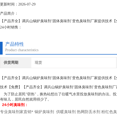
更新时间：2026-07-29
产品简介：
【产品齐全】调兵山锅炉臭味剂‘固体臭味剂’变色臭味剂厂家提供技术【
24小时销售：
固体大蒜味臭味剂顾名思义就是带有大蒜味道的臭味剂，一般人都比较不
些，它是一种安全可靠的水处理药剂，臭味剂 恶臭味剂 煤气味臭味剂等
产品特性
Product characteristics
供货周期
现货
【产品齐全】调兵山锅炉臭味剂‘固体臭味剂’变色臭味剂厂家提供技术【
技术【免费】【产品齐全】调兵山锅炉臭味剂‘固体臭味剂’变色臭味剂厂
为了防止居民“窃热”，换热站想出了往暖气水里投放臭味剂的办法。投
有味儿，居民自然就用得少了。
24小时臭味剂：
专业臭味剂家直销*
锅炉臭味剂
供暖臭味剂
热网防丢水剂
粉红色臭