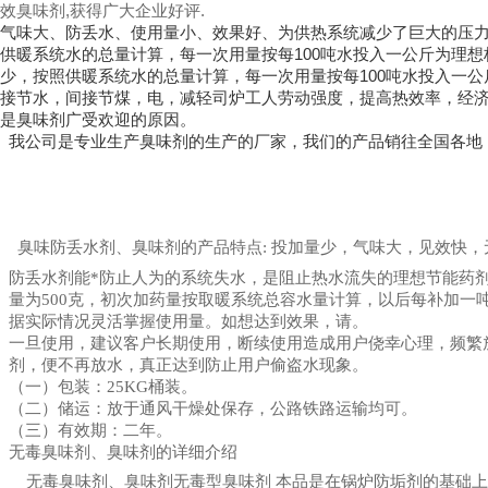
效臭味剂
,
获得广大企业好评
.
气味大、防丢水、使用量小、效果好、为供热系统减少了巨大的压
供暖系统水的总量计算，每一次用量按每
100
吨水投入一公斤为理想
少，按照供暖系统水的总量计算，每一次用量按每
100
吨水投入一公
接节水，间接节煤，电，减轻司炉工人劳动强度，提高热效率，经
是臭味剂广受欢迎的原因。
我公司是专业生产臭味剂的生产的厂家，我们的产品销往全国各地
臭味防丢水剂、臭味剂的产品特点: 投加量少，气味大，见效快
防丢水剂能*防止人为的系统失水，是阻止热水流失的理想节能药
量为500克，初次加药量按取暖系统总容水量计算，以后每补加一
据实际情况灵活掌握使用量。如想达到效果，请。
一旦使用，建议客户长期使用，断续使用造成用户侥幸心理，频繁
剂，便不再放水，真正达到防止用户偷盗水现象。
（一）包装：25KG桶装。
（二）储运：放于通风干燥处保存，公路铁路运输均可。
（三）有效期：二年。
无毒臭味剂、臭味剂的详细介绍
无毒臭味剂、臭味剂无毒型臭味剂 本品是在锅炉防垢剂的基础