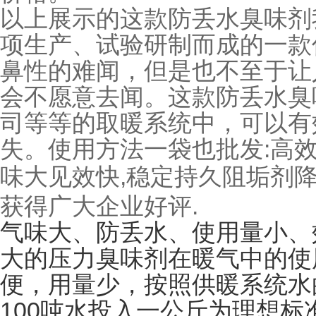
以上展示的这款防丢水臭味剂
项生产、试验研制而成的一款
鼻性的难闻，但是也不至于让
会不愿意去闻。这款防丢水臭
司等等的取暖系统中，可以有
:
失。使用方法
一袋也批发
高
,
味大见效快
稳定持久阻垢剂
.
获得广大企业好评
气味大、防丢水、使用量小、
大的压力臭味剂在暖气中的使
便，用量少，按照供暖系统水
100
吨水投入一公斤为理想标