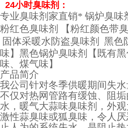
24小时臭味剂：
专业臭味剂家直销*
锅炉臭味
粉红色臭味剂
【粉红颜色带
固体采暖水防盗臭味剂
黑色
味】黑色锅炉臭味剂【既有黑
味、煤气味】
产品简介
我公司针对冬季供暖期间失水
不仅对热网管路有缓蚀、阻垢
水，暖气大蒜味臭味剂，外观
激性蒜臭味或狐臭味，令人厌
止人为的系统失水，是阻止热