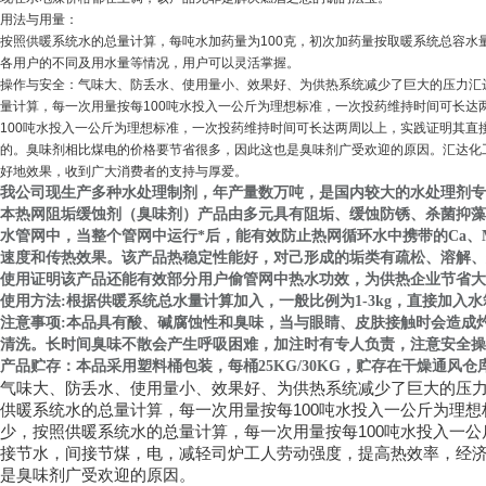
用法与用量：
按照供暖系统水的总量计算，每吨水加药量为100克，初次加药量按取暖系统总容水
各用户的不同及用水量等情况，用户可以灵活掌握。
操作与安全：气味大、防丢水、使用量小、效果好、为供热系统减少了巨大的压力汇
量计算，每一次用量按每100吨水投入一公斤为理想标准，一次投药维持时间可长
100吨水投入一公斤为理想标准，一次投药维持时间可长达两周以上，实践证明其
的。臭味剂相比煤电的价格要节省很多，因此这也是臭味剂广受欢迎的原因。汇达化
好地效果，收到广大消费者的支持与厚爱。
我公司现生产多种水处理制剂，年产量数万吨，是国内较大的水处理剂专
本热网阻垢缓蚀剂（臭味剂）产品由多元具有阻垢、缓蚀防锈、杀菌抑藻
水管网中，当整个管网中运行*后，能有效防止热网循环水中携带的Ca
速度和传热效果。该产品热稳定性能好，对己形成的垢类有疏松、溶解、
使用证明该产品还能有效部分用户偷管网中热水功效，为供热企业节省大
使用方法:根据供暖系统总水量计算加入，一般比例为1-3kg，直接加入
注意事项:本品具有酸、碱腐蚀性和臭味，当与眼睛、皮肤接触时会造成
清洗。长时间臭味不散会产生呼吸困难，加注时有专人负责，注意安全操
产品贮存：本品采用塑料桶包装，每桶25KG/30KG，贮存在干燥通风
气味大、防丢水、使用量小、效果好、为供热系统减少了巨大的压
供暖系统水的总量计算，每一次用量按每
100
吨水投入一公斤为理想
少，按照供暖系统水的总量计算，每一次用量按每
100
吨水投入一公
接节水，间接节煤，电，减轻司炉工人劳动强度，提高热效率，经
是臭味剂广受欢迎的原因。