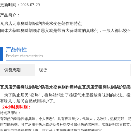
更新时间：2026-07-29
产品简介：
瓦房店无毒臭味剂锅炉防丢水变色剂作用特点
固体大蒜味臭味剂顾名思义就是带有大蒜味道的臭味剂，一般人都比较不
些，它是一种安全可靠的水处理药剂，臭味剂 恶臭味剂 煤气味臭味剂等
产品特性
Product characteristics
供货周期
现货
瓦房店无毒臭味剂锅炉防丢水变色剂作用特点
瓦房店无毒臭味剂锅炉防丢
为了防止居民“窃热”，换热站想出了往暖气水里投放臭味剂的办法。投
有味儿，居民自然就用得少了。
24小时臭味剂：
特点及用途：
有强烈的刺激性恶臭味，令人厌恶*。具有投加量少，气味大，见效快，热稳定好，
想节能药剂。可广泛用于热水锅炉及各种热交换器供热的管网等。实践证明其直接节
现在水电煤价格都在上调，该产品无非是解决燃眉之急的确的法宝。