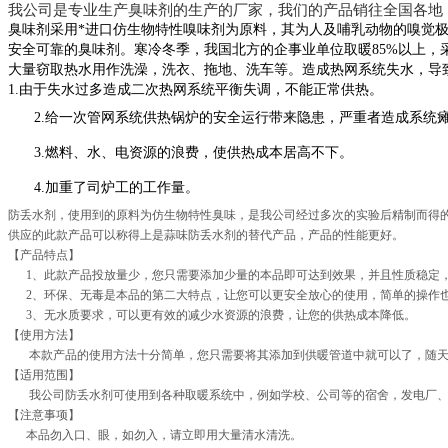
我公司是专业生产臭味剂的生产的厂家，我们的产品销往全国各地
臭味剂采用*进口仿生物特性嗅味剂为原料，其为人及哺乳动物的嗅觉
安全可靠的臭味剂。寒冷冬季，我国北方的企事业单位取暖
85%
以上，
大量窃取热水用作洗澡，洗衣、拖地、洗车等。造成热网系统失水，导
1.
由于失水过多造成二次热网系统平衡失调，不能正常供热。
2.
给一次管网系统供热锅炉的安全运行带来隐患，严重者造成系统
3.
燃料、水、电资源的浪费，使供热成本居高不下。
4.
加重了司炉工的工作量。
防丢水剂，使用到的原料为仿生物特性臭味，是我公司经过多次的实验后精制而得
供应的此款产品可以称得上是蒜味防丢水剂的替代产品，产品的性能更好。
【产品特点】
1、此款产品投放量少，您只需要添加少量的本品即可达到效果，并且性质稳定
2、环保、无毒是本品的第二大特点，让您可以更安全放心的使用，简单的操作
3、无水质要求，可以更有效的减少水资源的浪费，让您的供热成本降低。
【使用方法】
本款产品的使用方法十分简单，您只需要将其添加到供暖管道中就可以了，随天
【适用范围】
我公司防丢水剂可使用到各种取暖系统中，例如学校、公司等的宿舍，发电厂、
【注意事项】
本品勿入口、眼，如勿入，请立即用大量清水清洗。