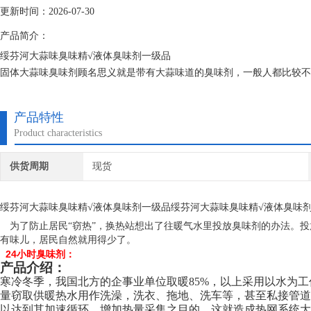
更新时间：2026-07-30
产品简介：
绥芬河大蒜味臭味精√液体臭味剂一级品
固体大蒜味臭味剂顾名思义就是带有大蒜味道的臭味剂，一般人都比较不
些，它是一种安全可靠的水处理药剂，臭味剂 恶臭味剂 煤气味臭味剂等
产品特性
Product characteristics
供货周期
现货
绥芬河大蒜味臭味精√液体臭味剂一级品绥芬河大蒜味臭味精√液体臭味
为了防止居民“窃热”，换热站想出了往暖气水里投放臭味剂的办法。投
有味儿，居民自然就用得少了。
24小时臭味剂：
产品介绍：
寒冷冬季，我国北方的企事业单位取暖85%，以上采用以水为
量窃取供暖热水用作洗澡，洗衣、拖地、洗车等，甚至私接管道
以达到其加速循环、增加热量采集之目的。这就造成热网系统大