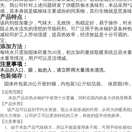
失。
我公司针对上述问题研发了供暖防偷水臭味剂，本品采用*
感，其本身就是狐嗅味主要成份的同系物，其衍生物就是恶臭味
产品特点：
该药剂投加量少，气味大，见效快，热稳定好，易于操作，对水
阻止热水流失的理想的节能药剂。可广泛用于热水锅炉及各种热
减轻司炉工人劳动强度，提高热效率，经济效益是十分可观的
宝。
添加方法：
每吨水只需加固体药量为
10
克，初次加药量按取暖系统总容水量
水量等情况，用户可以灵活增减。
注意事项：
本品勿入口、眼，如勿入，请立即用大量清水清洗。
包装储存：
固体外包装
20
公斤密封桶，内包装
5
公斤铝箔袋。
保质期
2
年
【适用范围】
本款产品在热水锅炉中使用十分普遍，同时在国内的各大供热管网系
【产品作用】
该产品可以起到节约水资源、阻止水垢形成的作用，从而为供暖系统的
间大大增加，让司炉工可以更加轻松的工作，有效的提升供热效率。
【注意事项】
1、由于本款产品气味很大，所以不能直接用鼻子闻，可用手轻轻扇动