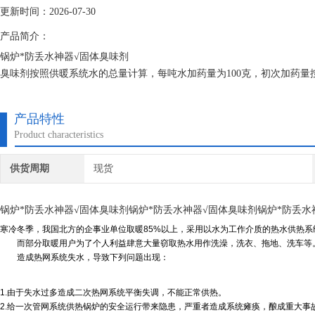
更新时间：2026-07-30
产品简介：
锅炉*防丢水神器√固体臭味剂
臭味剂按照供暖系统水的总量计算，每吨水加药量为100克，初次加药量
持时间可长达两周以上，根据各用户的不同及用水量等情况，用户可以灵
产品特性
Product characteristics
供货周期
现货
锅炉*防丢水神器√固体臭味剂锅炉*防丢水神器√固体臭味剂锅炉*防丢水
寒冷冬季，我国北方的企事业单位取暖85%以上，采用以水为工作介质的热水供热系
而部分取暖用户为了个人利益肆意大量窃取热水用作洗澡，洗衣、拖地、洗车等
造成热网系统失水，导致下列问题出现：
1.由于失水过多造成二次热网系统平衡失调，不能正常供热。
2.给一次管网系统供热锅炉的安全运行带来隐患，严重者造成系统瘫痪，酿成重大事