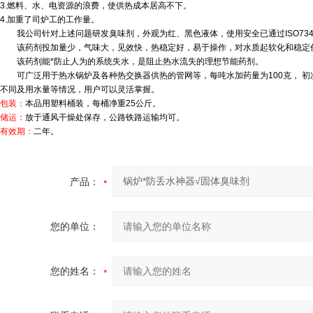
3.燃料、水、电资源的浪费，使供热成本居高不下。
4.加重了司炉工的工作量。
我公司针对上述问题研发臭味剂，外观为红、黑色液体，使用安全已通过ISO7346
该药剂投加量少，气味大，见效快，热稳定好，易于操作，对水质起软化和稳定
该药剂能*防止人为的系统失水，是阻止热水流失的理想节能药剂。
可广泛用于热水锅炉及各种热交换器供热的管网等，每吨水加药量为100克， 初
不同及用水量等情况，用户可以灵活掌握。
包装：
本品用塑料桶装，每桶净重25公斤。
储运：
放于通风干燥处保存，公路铁路运输均可。
有效期：
二年。
产品：
您的单位：
您的姓名：