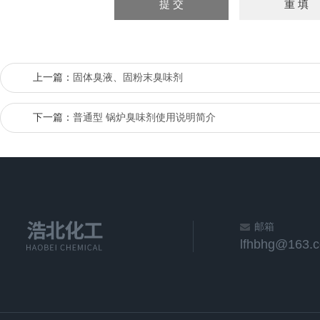
上一篇：
固体臭液、固粉末臭味剂
下一篇：
普通型 锅炉臭味剂使用说明简介
邮箱
lfhbhg@163.