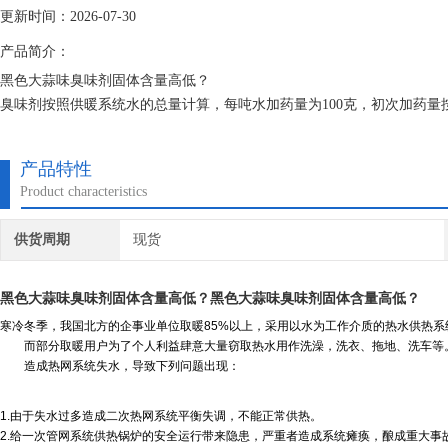
更新时间：2026-07-30
产品简介：
黑色大蒜味臭味剂固体含量高低？
臭味剂按照供暖系统水的总量计算，每吨水加药量为100克，初次加药量
持时间可长达两周以上，根据各用户的不同及用水量等情况，用户可以灵
产品特性
Product characteristics
供货周期
现货
黑色大蒜味臭味剂固体含量高低？
黑色大蒜味臭味剂固体含量高低？
寒冷冬季，我国北方的企事业单位取暖85%以上，采用以水为工作介质的热水供热系
而部分取暖用户为了个人利益肆意大量窃取热水用作洗澡，洗衣、拖地、洗车等
造成热网系统失水，导致下列问题出现：
1.由于失水过多造成二次热网系统平衡失调，不能正常供热。
2.给一次管网系统供热锅炉的安全运行带来隐患，严重者造成系统瘫痪，酿成重大事