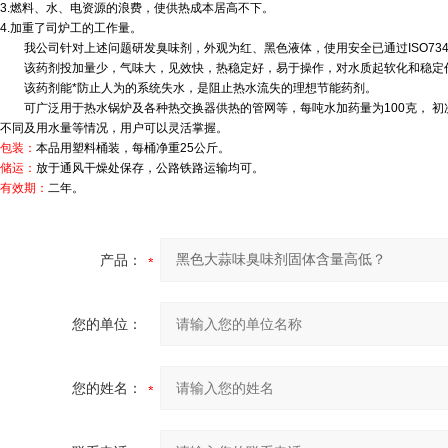
3.燃料、水、电资源的浪费，使供热成本居高不下。
4.加重了司炉工的工作量。
我公司针对上述问题研发臭味剂，外观为红、黑色液体，使用安全已通过ISO7346
该药剂投加量少，气味大，见效快，热稳定好，易于操作，对水质起软化和稳定
该药剂能*防止人为的系统失水，是阻止热水流失的理想节能药剂。
可广泛用于热水锅炉及各种热交换器供热的管网等，每吨水加药量为100克， 初
不同及用水量等情况，用户可以灵活掌握。
包装：
本品用塑料桶装，每桶净重25公斤。
储运：
放于通风干燥处保存，公路铁路运输均可。
有效期：
二年。
产品：
您的单位：
您的姓名：