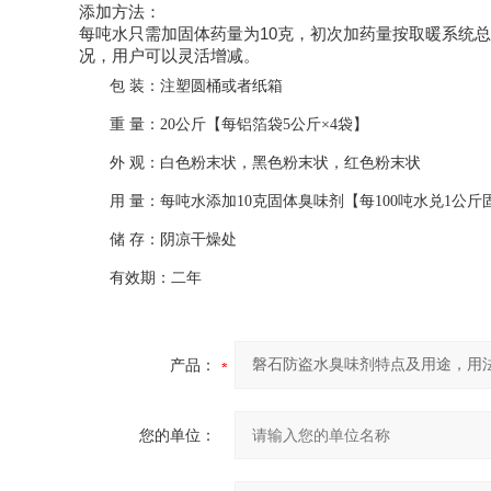
添加方法：
每吨水只需加固体药量为
10
克，初次加药量按取暖系统总
况，用户可以灵活增减。
包 装：注塑圆桶或者纸箱
重 量：20公斤【每铝箔袋5公斤×4袋】
外 观：白色粉末状，黑色粉末状，红色粉末状
用 量：每吨水添加10克固体臭味剂【每100吨水兑1公斤
储 存：阴凉干燥处
有效期：二年
产品：
您的单位：