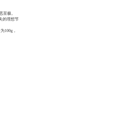
厌恶至极。
失的理想节
100g，