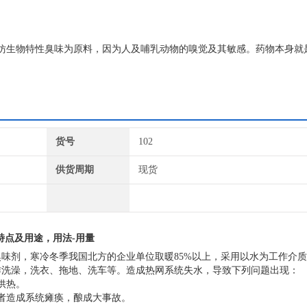
仿生物特性臭味为原料，因为人及哺乳动物的嗅觉及其敏感。药物本身就
剂、防丢水剂、供热臭味剂、锅炉臭味剂等，从气味分有大蒜味臭味剂和
货号
102
供货周期
现货
特点及用途，用法-用量
味剂，寒冷冬季我国北方的企业单位取暖85%以上，采用以水为工作介
作洗澡，洗衣、拖地、洗车等。造成热网系统失水，导致下列问题出现：
供热。
者造成系统瘫痪，酿成大事故。