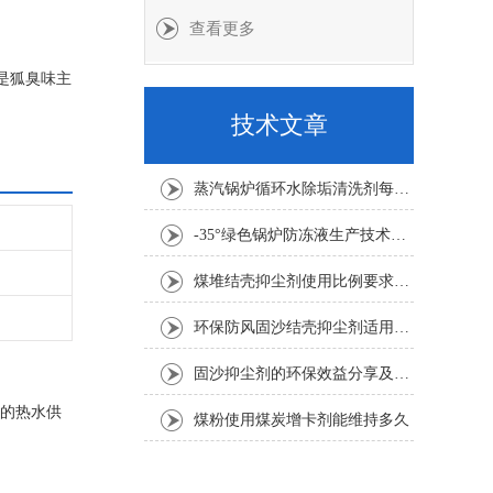
查看更多
是狐臭味主
甲烷味臭味
技术文章
蒸汽锅炉循环水除垢清洗剂每吨水用量
-35°绿色锅炉防冻液生产技术要求
煤堆结壳抑尘剂使用比例要求1:100倍
环保防风固沙结壳抑尘剂适用要求
固沙抑尘剂的环保效益分享及其应用考虑因素介绍
质的热水供
煤粉使用煤炭增卡剂能维持多久