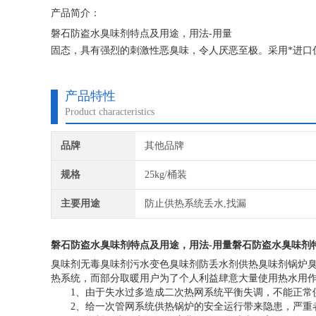
产品简介：
磐石防盗水臭味剂特点及用途，用法-用量
固态，具有强烈的刺激性恶臭味，令人厌恶至极。采用*进口
要成分的同等物，其衍生物就是*。从用途分有污水变色臭味
剂。
产品特性
Product characteristics
品牌
其他品牌
规格
25kg/桶装
主要用途
防止供热系统丢水,找漏
磐石防盗水臭味剂特点及用途，用法-用量
磐石防盗水臭味剂
臭味剂无毒臭味剂污水变色臭味剂防丢水剂供热臭味剂锅炉臭
热系统，而部分取暖用户为了个人利益肆意大量使用热水用
1、由于失水过多造成二次热网系统平衡失调，不能正常
2、给一次管网系统供热锅炉的安全运行带来隐患，严重