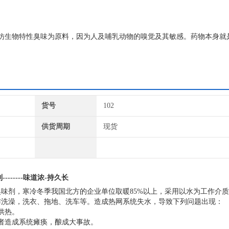
仿生物特性臭味为原料，因为人及哺乳动物的嗅觉及其敏感。药物本身就
剂、防丢水剂、供热臭味剂、锅炉臭味剂等，从气味分有大蒜味臭味剂和
货号
102
供货周期
现货
------味道浓-持久长
味剂，寒冷冬季我国北方的企业单位取暖85%以上，采用以水为工作介
作洗澡，洗衣、拖地、洗车等。造成热网系统失水，导致下列问题出现：
供热。
者造成系统瘫痪，酿成大事故。