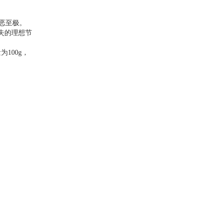
厌恶至极。
失的理想节
100g，