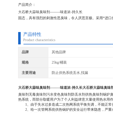
产品简介：
大石桥大蒜味臭味剂--------味道浓-持久长
固态，具有强烈的刺激性恶臭味，令人厌恶至极。采用*进口
要成分的同等物，其衍生物就是*。从用途分有污水变色臭味
剂。
产品特性
Product characteristics
品牌
其他品牌
规格
25kg/桶装
主要用途
防止供热系统丢水,找漏
大石桥大蒜味臭味剂--------味道浓-持久长
大石桥大蒜味臭味剂--
臭味剂无毒臭味剂污水变色臭味剂防丢水剂供热臭味剂锅炉臭
热系统，而部分取暖用户为了个人利益肆意大量使用热水用
1、由于失水过多造成二次热网系统平衡失调，不能正常
2、给一次管网系统供热锅炉的安全运行带来隐患，严重