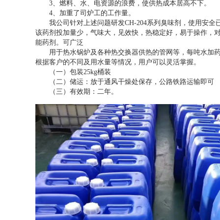
3、燃料、水、电资源的浪费，使供热成本居高不下。
4、加重了司炉工的工作量。
我公司针对上述问题研发CH-204系列臭味剂，使用安全已通过
该药剂投加量少，气味大，见效快，热稳定好，易于操作，对
能药剂。可广泛
用于热水锅炉及各种热交换器供热的管网等，每吨水加药量为
根据客户的不同及用水量等情况，用户可以灵活掌握。
（一）包装25kg桶装
（二）储运：放于通风干燥处保存，公路铁路运输即可
（三）有效期：二年。