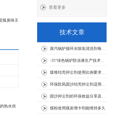
查看更多
是狐臭味主
甲烷味臭味
技术文章
蒸汽锅炉循环水除垢清洗剂每吨水用量
-35°绿色锅炉防冻液生产技术要求
煤堆结壳抑尘剂使用比例要求1:100倍
环保防风固沙结壳抑尘剂适用要求
固沙抑尘剂的环保效益分享及其应用考虑因素介绍
质的热水供
煤粉使用煤炭增卡剂能维持多久