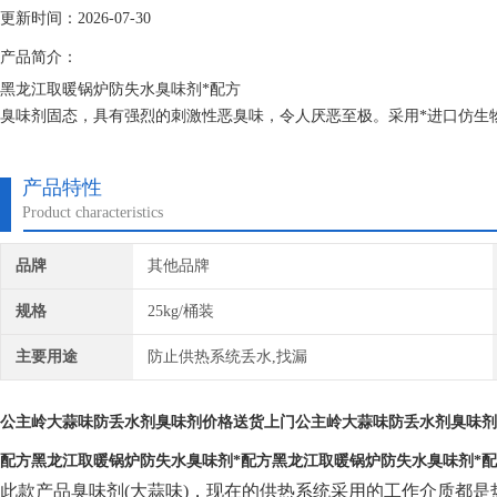
更新时间：2026-07-30
产品简介：
黑龙江取暖锅炉防失水臭味剂*配方
臭味剂固态，具有强烈的刺激性恶臭味，令人厌恶至极。采用*进口仿生
臭味主要成分的同等物，其衍生物就是*。从用途分有污水变色臭味剂、
味臭味剂。
产品特性
Product characteristics
品牌
其他品牌
规格
25kg/桶装
主要用途
防止供热系统丢水,找漏
公主岭大蒜味防丢水剂臭味剂价格送货上门公主岭大蒜味防丢水剂臭味剂
配方
黑龙江取暖锅炉防失水臭味剂*配方
黑龙江取暖锅炉防失水臭味剂*
此款产品臭味剂(大蒜味)，现在的供热系统采用的工作介质都