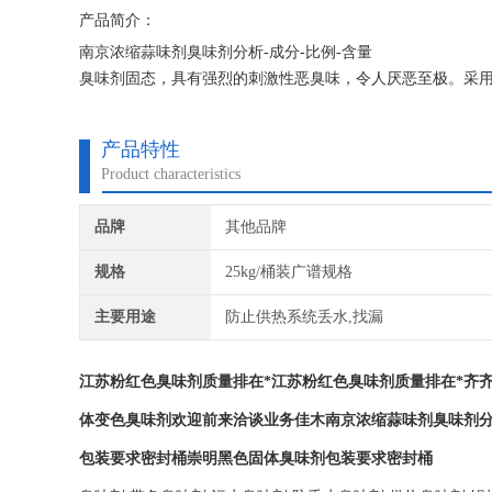
产品简介：
南京浓缩蒜味剂臭味剂分析-成分-比例-含量
臭味剂固态，具有强烈的刺激性恶臭味，令人厌恶至极。采用
臭味主要成分的同等物，其衍生物就是*。从用途分有污水变
味臭味剂。
产品特性
Product characteristics
品牌
其他品牌
规格
25kg/桶装广谱规格
主要用途
防止供热系统丢水,找漏
江苏粉红色臭味剂质量排在*
江苏粉红色臭味剂质量排在*齐
体变色臭味剂欢迎前来洽谈业务佳木
南京浓缩蒜味剂臭味剂分
包装要求密封桶崇明黑色固体臭味剂包装要求密封桶