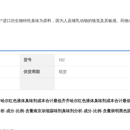
*进口仿生物特性臭味为原料，因为人及哺乳动物的嗅觉及其敏感。药物
色臭味剂、防丢水剂、供热臭味剂、锅炉臭味剂等，从气味分有大蒜味臭
货号
102
供货周期
现货
齐哈尔红色液体臭味剂成本合计最低齐齐哈尔红色液体臭味剂成本合计最
析-成分-比例-含量
南京浓缩蒜味剂臭味剂分析-成分-比例-含量
崇明黑色