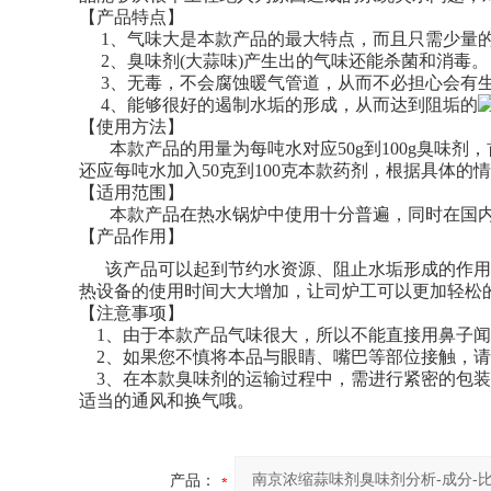
【产品特点】
1、气味大是本款产品的最大特点，而且只需少量的
2、臭味剂(大蒜味)产生出的气味还能杀菌和消毒。
3、无毒，不会腐蚀暖气管道，从而不必担心会有
4、能够很好的遏制水垢的形成，从而达到阻垢的
【使用方法】
本款产品的用量为每吨水对应50g到100g臭味剂
还应每吨水加入50克到100克本款药剂，根据具体的
【适用范围】
本款产品在热水锅炉中使用十分普遍，同时在
国
【产品作用】
该产品可以起到节约水资源、阻止水垢形成的作用
热设备的使用时间大大增加，让司炉工可以更加轻松
【注意事项】
1、由于本款产品气味很大，所以不能直接用鼻子
闻
2、如果您不慎将本品与眼睛、嘴巴等部位接触，请
3、在本款臭味剂的运输过程中，需进行紧密的包装
适当的通风和换气哦。
产品：