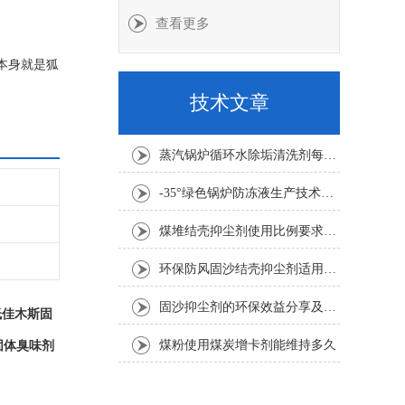
查看更多
本身就是狐
味剂和甲烷
技术文章
蒸汽锅炉循环水除垢清洗剂每吨水用量
-35°绿色锅炉防冻液生产技术要求
煤堆结壳抑尘剂使用比例要求1:100倍
环保防风固沙结壳抑尘剂适用要求
固沙抑尘剂的环保效益分享及其应用考虑因素介绍
低佳木斯固
煤粉使用煤炭增卡剂能维持多久
固体臭味剂