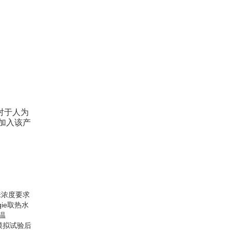
对于人为
加入该产
味浓度要求
ie取热水
温
模拟试验后