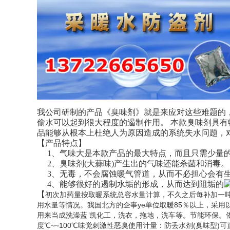
我公司研制的产品《臭味剂》就是来应对这些难题的
偷水可以起到很大程度的遏制作用。 本款臭味剂具
品能够从根本上杜绝人为原因造成的系统失水问题，
【产品特点】
1、气味大是本款产品的最大特点，而且只需少量的
2、臭味剂(大蒜味)产生出的气味还能杀菌和消毒。
3、无毒，不会腐蚀暖气管道，从而不必担心会有
4、能够很好的遏制水垢的形成，从而达到阻垢的
【
初次加药量按取暖系统总容水量计算，不久之后每补加一吨水加
用水量等情况。我国北方的企事ye单位取暖85％以上，采用
用来当成洗澡蓝 凯化工，洗衣，拖地，洗车等。节能环保。依照供暖
度℃~~100℃味觉刺激性恶臭使用计量：防丢水剂(臭味型)