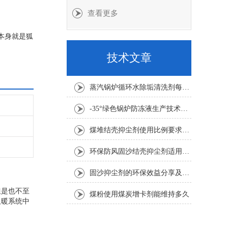
查看更多
本身就是狐
味剂和甲烷
技术文章
蒸汽锅炉循环水除垢清洗剂每吨水用量
-35°绿色锅炉防冻液生产技术要求
煤堆结壳抑尘剂使用比例要求1:100倍
环保防风固沙结壳抑尘剂适用要求
固沙抑尘剂的环保效益分享及其应用考虑因素介绍
但是也不至
煤粉使用煤炭增卡剂能维持多久
取暖系统中