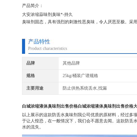
产品简介：
大安浓缩蒜味剂臭味*-持久
臭味剂固态，具有强烈的刺激性恶臭味，令人厌恶至极。采用
臭味主要成分的同等物，其衍生物就是*。从用途分有污水变
味臭味剂。
产品特性
Product characteristics
品牌
其他品牌
规格
25kg/桶装广谱规格
主要用途
防止供热系统丢水,找漏
白城浓缩液体臭味剂出售价格白城浓缩液体臭味剂出售价格
以上展示的这款防丢水臭味剂我公司优质的原材料，经过多
于让人惶恐，在一般情况下，我们会不愿意去闻。这款防丢
水的流失。