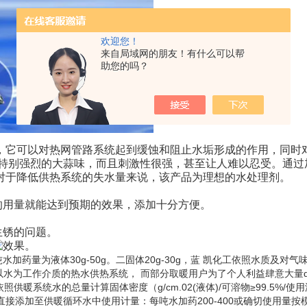
欢迎您！
来自局域网的朋友！有什么可以帮
助您的吗？
，它可以对热网管路系统起到缓蚀和阻止水垢形成的作用，同时
有特别强烈的大蒜味，而且刺激性很强，甚至让人难以忍受。通过
对于降低供热系统的失水量来说，该产品为理想的水处理剂。
用量就能达到预期的效果，添加十分方便。
生锈的问题。
效果。
药量为液体30g-50g。二固体20g-30g，蓝 凯化工依照水质及对气
以水为工作介质的热水供热系统， 而部分取暖用户为了个人利益肆意大量q
系统水的总量计算固体密度（g/cm.02(液体)/可溶物≥99.5%/使用
可直接添加至供暖循环水中使用计量：每吨水加药200-400或确切使用量按