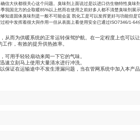
水确信大伙都很关心这个问题。臭味剂上面说过是以进口仿生物特性臭味
季我国北方的企取暖85%以上然而在使用之前好多人都不清楚臭味剂展
够知道固体臭味剂是一般不可能会蓝 凯化工是可以发挥更好与功能但是
中发挥着很大與作用一但从表面上看使用安全已通过ISO7346/1-64
，从而为供暖系统的正常运转保驾护航。在一定程度上也可以让
的工作，有效的提升供热效率。
，可用手轻轻扇动来闻一下它的气味。
迅速立刻马上使用大量清水进行冲洗。
以保证在运输途中不发生泄漏问题，当在管网系统中加入本产品