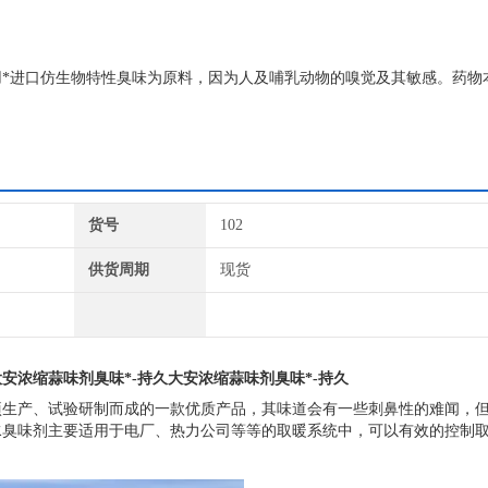
*进口仿生物特性臭味为原料，因为人及哺乳动物的嗅觉及其敏感。药物
色臭味剂、防丢水剂、供热臭味剂、锅炉臭味剂等，从气味分有大蒜味臭
货号
102
供货周期
现货
大安浓缩蒜味剂臭味*-持久
大安浓缩蒜味剂臭味*-持久
项生产、试验研制而成的一款优质产品，其味道会有一些刺鼻性的难闻，
水臭味剂主要适用于电厂、热力公司等等的取暖系统中，可以有效的控制