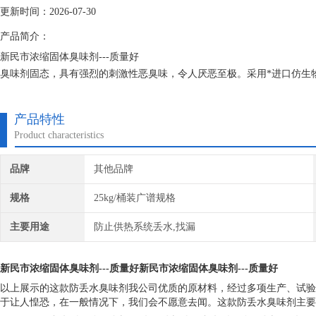
更新时间：2026-07-30
产品简介：
新民市浓缩固体臭味剂---质量好
臭味剂固态，具有强烈的刺激性恶臭味，令人厌恶至极。采用*进口仿生
臭味主要成分的同等物，其衍生物就是*。从用途分有污水变色臭味剂、
味臭味剂。
产品特性
Product characteristics
品牌
其他品牌
规格
25kg/桶装广谱规格
主要用途
防止供热系统丢水,找漏
新民市浓缩固体臭味剂---质量好
新民市浓缩固体臭味剂---质量好
以上展示的这款防丢水臭味剂我公司优质的原材料，经过多项生产、试验
于让人惶恐，在一般情况下，我们会不愿意去闻。这款防丢水臭味剂主要