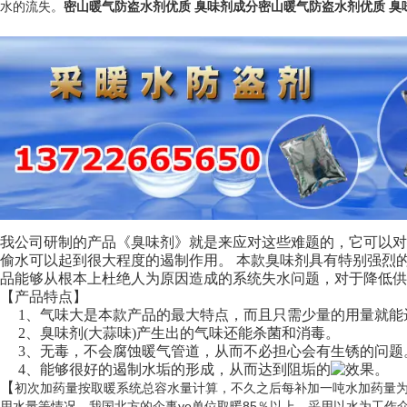
水的流失。
密山暖气防盗水剂优质 臭味剂成分密山暖气防盗水剂优质 臭
我公司研制的产品《臭味剂》就是来应对这些难题的，它可以
偷水可以起到很大程度的遏制作用。 本款臭味剂具有特别强烈
品能够从根本上杜绝人为原因造成的系统失水问题，对于降低供
【产品特点】
1、气味大是本款产品的最大特点，而且只需少量的用量就能
2、臭味剂(大蒜味)产生出的气味还能杀菌和消毒。
3、无毒，不会腐蚀暖气管道，从而不必担心会有生锈的问题
4、能够很好的遏制水垢的形成，从而达到阻垢的
效果。
【
初次加药量按取暖系统总容水量计算，不久之后每补加一吨水加药量为液体3
用水量等情况。我国北方的企事ye单位取暖85％以上，采用以水为工作介