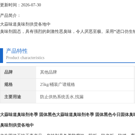
更新时间：2026-07-30
产品简介：
大蒜味道臭味剂供货各地中
臭味剂固态，具有强烈的刺激性恶臭味，令人厌恶至极。采用*进口仿生
臭味主要成分的同等物，其衍生物就是*。从用途分有污水变色臭味剂、
味臭味剂。
产品特性
Product characteristics
品牌
其他品牌
规格
25kg/桶装广谱规格
主要用途
防止供热系统丢水,找漏
大蒜味道臭味剂冬季 固体黑色大蒜味道臭味剂冬季 固体黑色
今日固体臭
臭味剂供货各地中