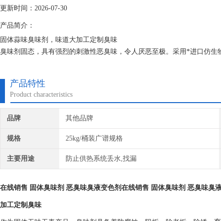
更新时间：2026-07-30
产品简介：
固体蒜味臭味剂，味道大加工定制臭味
臭味剂固态，具有强烈的刺激性恶臭味，令人厌恶至极。采用*进口仿生
臭味主要成分的同等物，其衍生物就是*。从用途分有污水变色臭味剂、
味臭味剂。
产品特性
Product characteristics
品牌
其他品牌
规格
25kg/桶装广谱规格
主要用途
防止供热系统丢水,找漏
在线销售 固体臭味剂 恶臭味臭液变色剂在线销售 固体臭味剂 恶臭味臭
加工定制臭味