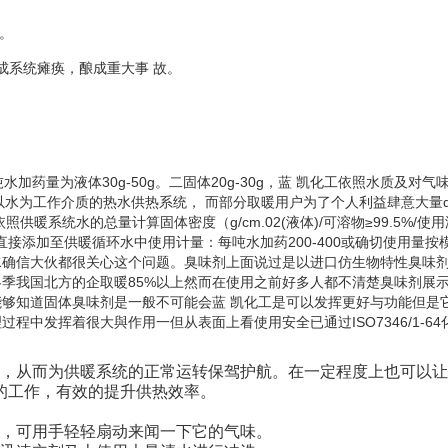
。
成系统瘫痪，酿成重大事 故。
药量为液体30g-50g。二固体20g-30g，蓝 凯化工依照水质及对气
以水为工作介质的热水供热系统， 而部分取暖用户为了个人利益肆意大量q
系统水的总量计算固体密度（g/cm.02(液体)/可溶物≥99.5%/使用
可直接添加至供暖循环水中使用计量：每吨水加药200-400或确切使用量按
水确信大伙都很关心这个问题。臭味剂上面说过是以进口仿生物特性臭味
季我国北方的企取暖85%以上然而在使用之前好多人都不清楚臭味剂展
够知道固体臭味剂是一般不可能会蓝 凯化工是可以发挥更好与功能但是
中发挥着很大與作用一但从表面上看使用安全已通过ISO7346/1-64
，从而为供暖系统的正常运转保驾护航。在一定程度上也可以让
的工作，有效的提升供热效率。
，可用手轻轻扇动来闻一下它的气味。