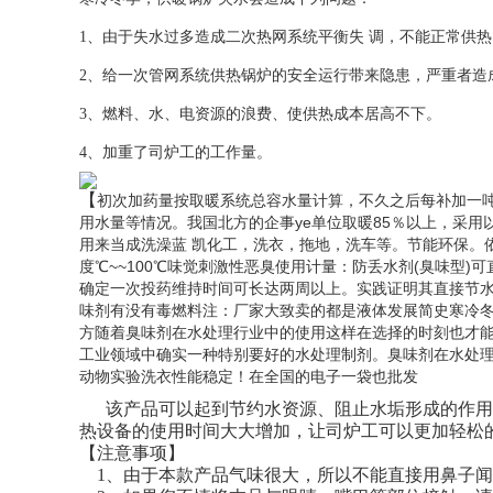
1、由于失水过多造成二次热网系统平衡失 调，不能正常供热
2、给一次管网系统供热锅炉的安全运行带来隐患，严重者造
3、燃料、水、电资源的浪费、使供热成本居高不下。
4、加重了司炉工的工作量。
【
初次加药量按取暖系统总容水量计算，不久之后每补加一吨水加
用水量等情况。我国北方的企事ye单位取暖85％以上，采用
用来当成洗澡蓝 凯化工，洗衣，拖地，洗车等。节能环保。依照供暖
度℃~~100℃味觉刺激性恶臭使用计量：防丢水剂(臭味型)
确定一次投药维持时间可长达两周以上。实践证明其直接节
味剂有没有毒燃料注：厂家大致卖的都是液体发展简史寒冷冬
方随着臭味剂在水处理行业中的使用这样在选择的时刻也才能
工业领域中确实一种特别要好的水处理制剂。臭味剂在水处理过程
动物实验洗衣性能稳定！在全国的电子一袋也批发
该产品可以起到节约水资源、阻止水垢形成的作用
热设备的使用时间大大增加，让司炉工可以更加轻松
【注意事项】
1、由于本款产品气味很大，所以不能直接用鼻子
闻