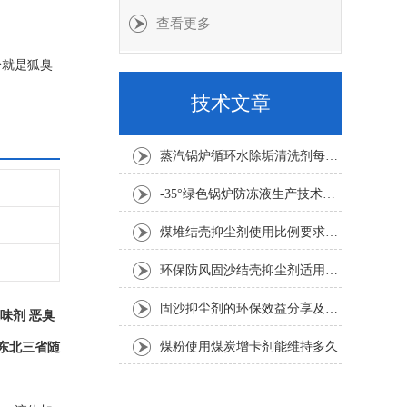
查看更多
身就是狐臭
剂和甲烷味
技术文章
蒸汽锅炉循环水除垢清洗剂每吨水用量
-35°绿色锅炉防冻液生产技术要求
煤堆结壳抑尘剂使用比例要求1:100倍
环保防风固沙结壳抑尘剂适用要求
固沙抑尘剂的环保效益分享及其应用考虑因素介绍
味剂 恶臭
煤粉使用煤炭增卡剂能维持多久
东北三省随