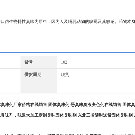
进口仿生物特性臭味为原料，因为人及哺乳动物的嗅觉及其敏感。药物本
臭味剂、防丢水剂、供热臭味剂、锅炉臭味剂等，从气味分有大蒜味臭味
货号
102
供货周期
现货
臭味剂厂家价格在线销售 固体臭味剂 恶臭味臭液变色剂在线销售 固体臭
臭味剂，味道大加工定制臭味固体臭味剂 东北三省随时送货固体臭味剂 
？