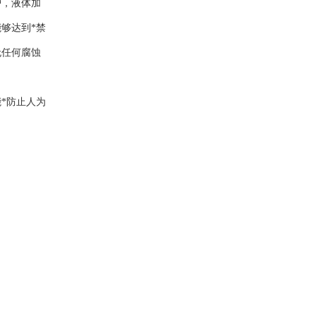
护，液体加
够达到*禁
无任何腐蚀
*防止人为