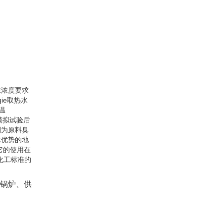
味浓度要求
ie取热水
温
模拟试验后
剂为原料臭
示优势的地
它的使用在
化工标准的
锅炉、供