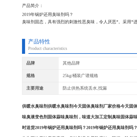
产品简介：
2019年锅炉还用臭味剂吗？
臭味剂固态，具有强烈的刺激性恶臭味，令人厌恶*。采用*
味主要成分的同等物，其衍生物就是*。从用途分有污水变色
臭味剂。
产品特性
Product characteristics
品牌
其他品牌
规格
25kg/桶装广谱规格
主要用途
防止供热系统丢水,找漏
供暖水臭味剂
供暖水臭味剂
今天固体臭味剂厂家价格今天固体
味臭液变色剂固体蒜味臭味剂，味道大加工定制臭味固体蒜味
时送货
2019年锅炉还用臭味剂吗？
2019年锅炉还用臭味剂吗