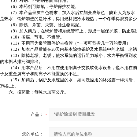
（5）
对钢、不锈钢有防腐作用。
（6）本药剂可除氧，停炉保护功能。
（7）
本产品呈灰白色粉末，加入水后立刻变成茶色，防止人为放水
是热水，锅炉加进的是冷水，得用燃料把冷水烧热，一个冬季得浪费多少
（8）除锈、杀菌、灭藻、除生物黏泥。
（9）加入药后，在锅炉管和系统管壁上，形成一层保护膜，防止腐
（10）省煤、节电、不爆管。
（11）
不用再为爆管而停炉去换管（*一项可节省几十万的费用）
（12）加本产品后能在20天内基本除掉锅炉及水系统中的老垢、老锈
（13）除掉老垢、老锈，使水系统的运行阻力减小，水力平衡得到改
的水垢从排污阀排出。
（14）用本产品后，不用在使用阳离子交换软化水设备，也不用在购
子及重金属离子和阴离子不能置换的不足。
（15）
加药后，锅炉及系统里的水，如同洗澡用的沐浴露一样润滑，
3%以上。
六、投药量：每吨水加两公斤。
产品：
您的单位：