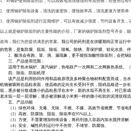
1、对锅炉使用除垢剂后，可以高效地清洗缓蚀剂等混合物，在使用过程
2、使用锅炉除垢设备，清洗的速度快，缓蚀效率高，清洗废液方便简单
3、使用锅炉除垢剂进行定期维护，可以有效减少强度，节约设备开支，
以上就是锅炉除垢剂的主要性能的介绍，厂家的锅炉除垢剂型号齐全，能
咨询，我们为您提供满意的答案。
我公司的药剂是在供暖期间正常运行中
的危害，是集防腐、阻垢、除垢、除氧、除锈、育保护膜、软化水质、停
2、酸洗会有跑、冒、滴、漏现象，更不能投加酸性除垢剂，会把锅炉
三、产品使用范围：
适用于热水锅炉、蒸汽锅炉，热电联产一次网和二次网换热系统。（
四、除垢、防垢机理
该产品是利用协同作用和晶格原理及多种聚合物材料配置而成，当水中
机物被吸附在晶粒表面，使晶格的定向生长受到干扰，阻碍晶格进一步长
垢，逐步被分散成微小的晶粒悬浮在水中，新的水垢不再生长，对已形成
老水垢一层一层溶解，逐步被溶解成小米粥一样的微小松软的泥渣状很
五、产品功能
（1）绿色环保、无毒、无味、不燃、不爆、高效节省燃费、节省电费
（2）
高效、防腐蚀、阻垢、除垢率在95%以上。
（3）方便、不需要增加特殊设备，将药剂放入容器内加水搅拌溶解，
（4）安全、碱性药剂运行中不伤管、不堵管、防腐蚀。