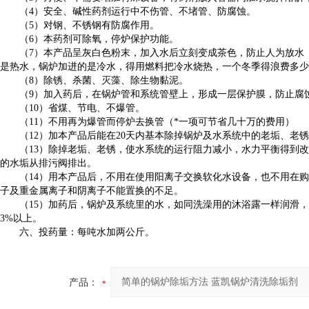
（4）安全、碱性药剂运行中不伤管、不堵管、防腐蚀。
（5）
对钢、不锈钢有防腐作用。
（6）本药剂可除氧，停炉保护功能。
（7）
本产品呈灰白色粉末，加入水后立刻变成茶色，防止人为放水
是热水，锅炉加进的是冷水，得用燃料把冷水烧热，一个冬季得浪费多少
（8）除锈、杀菌、灭藻、除生物黏泥。
（9）加入药后，在锅炉管和系统管壁上，形成一层保护膜，防止腐
（10）省煤、节电、不爆管。
（11）
不用再为爆管而停炉去换管（*一项可节省几十万的费用）
（12）加本产品后能在20天内基本除掉锅炉及水系统中的老垢、老锈
（13）除掉老垢、老锈，使水系统的运行阻力减小，水力平衡得到改
的水垢从排污阀排出。
（14）用本产品后，不用在使用阳离子交换软化水设备，也不用在购
子及重金属离子和阴离子不能置换的不足。
（15）
加药后，锅炉及系统里的水，如同洗澡用的沐浴露一样润滑，
3%以上。
六、投药量：每吨水加两公斤。
产品：