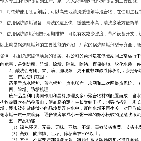
作为专业的锅炉除垢剂生产厂家，为大家详细介绍锅炉除垢剂主要性能。
1、对锅炉使用除垢剂后，可以高效地清洗缓蚀剂等混合物，在使用过程
2、使用锅炉除垢设备，清洗的速度快，缓蚀效率高，清洗废液方便简单
3、使用锅炉除垢剂进行定期维护，可以有效减少强度，节约设备开支，
以上就是锅炉除垢剂的主要性能的介绍，厂家的锅炉除垢剂型号齐全，能
咨询，我们为您提供满意的答案。
我公司的药剂是在供暖期间正常运行中
的危害，是集防腐、阻垢、除垢、除氧、除锈、育保护膜、软化水质、停
2、酸洗会有跑、冒、滴、漏现象，更不能投加酸性除垢剂，会把锅炉
三、产品使用范围：
适用于热水锅炉、蒸汽锅炉，热电联产一次网和二次网换热系统。（
四、除垢、防垢机理
该产品是利用协同作用和晶格原理及多种聚合物材料配置而成，当水中
机物被吸附在晶粒表面，使晶格的定向生长受到干扰，阻碍晶格进一步长
垢，逐步被分散成微小的晶粒悬浮在水中，新的水垢不再生长，对已形成
老水垢一层一层溶解，逐步被溶解成小米粥一样的微小松软的泥渣状很
五、产品功能
（1）绿色环保、无毒、无味、不燃、不爆、高效节省燃费、节省电费
（2）
高效、防腐蚀、阻垢、除垢率在95%以上。
（3）方便、不需要增加特殊设备，将药剂放入容器内加水搅拌溶解，