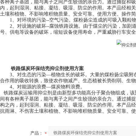
各种离子
基
团，能与离子之间产生较强的亲合力。
通过捕捉和
吸
内，起到
湿润、粘接、凝结、吸湿、
防尘
的
作用。本产品
经相关
土壤和植物、不影响堆积物质量、
安全可靠
、使用方便、操作简
1、对环境的污染--空气污染。煤粉扬尘造成的可吸入颗粒
2、对设施的破坏--腐蚀铁路设施。由于煤尘的污染，加
号、供电等设备的破坏，缩短设备使用寿命，严重威胁行车安全
铁路煤炭环保结壳抑尘剂使用方案
3、对生态的污染
—
植物生长的破坏。大量的煤粉扬尘吸附
合作用的吸收转换，致使农作物减产、生态植被长势削弱、生物
4、对能源的浪费
—
煤炭
物料浪费。
铁路煤炭运输用
抑尘剂
是由新型多功能高分子聚合物组成，该
间有各种离子
基
团，能与离子之间产生较强的亲合力。
通过捕捉
构之内，起到
湿润、粘接、凝结、吸湿、
防尘
的
作用。本产品
经
抗雨淋、不伤害土壤和植物、不影响堆积物质量、
安全可靠
、使
产品：