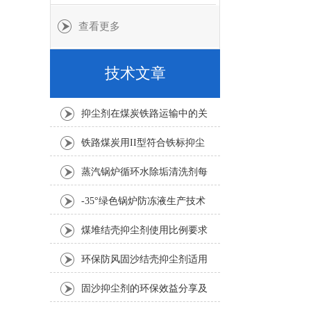
查看更多
技术文章
抑尘剂在煤炭铁路运输中的关
键应用是什么
铁路煤炭用II型符合铁标抑尘
剂喷洒火车效果好
蒸汽锅炉循环水除垢清洗剂每
吨水用量
-35°绿色锅炉防冻液生产技术
要求
煤堆结壳抑尘剂使用比例要求
1:100倍
环保防风固沙结壳抑尘剂适用
要求
固沙抑尘剂的环保效益分享及