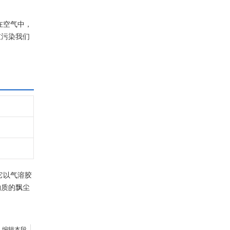
在空气中，
重污染我们
它以气溶胶
物质的飘尘
编辑本段