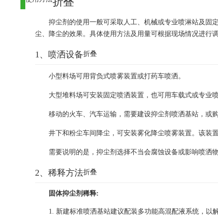
折叠
抑尘剂的使用一般可采取人工、机械或专业喷淋站及固
尘、降尘的效果。具体使用方法及用量可根据现场情况进行
1、喷洒设备
折叠
小型料场可用背负式喷雾装置或打药车喷洒。
大型堆料场可安装固定喷洒装置，也可用车载式或专业喷洒
移动的火车、汽车运输，需要建设抑尘剂喷洒基站，或
井下和粉尘车间降尘，可安装雾化降尘喷雾装置。该装
需要说明的是，抑尘剂选择不当会腐蚀设备或影响喷洒
2、稀释方法
折叠
固体抑尘剂稀释:
1. 新建标准喷洒基站建议配装多功能高混配液系统，以