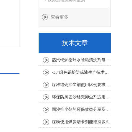
> 铁路运输煤炭抑尘剂
查看更多
技术文章
蒸汽锅炉循环水除垢清洗剂每吨水用量
-35°绿色锅炉防冻液生产技术要求
煤堆结壳抑尘剂使用比例要求1:100倍
环保防风固沙结壳抑尘剂适用要求
固沙抑尘剂的环保效益分享及其应用考虑因素介绍
煤粉使用煤炭增卡剂能维持多久