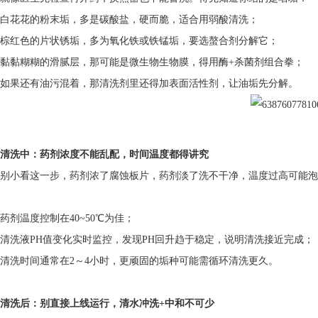
白花花的粉末垢，多是碳酸盐，硬而脆，适合用弱酸清洗；
棕红色的片状锈垢，多为氧化铁或铁锰垢，要选螯合剂分解它；
黏黏糊糊的滑腻层，那可能是微生物生物膜，得用酶+杀菌剂组合拳；
如果还有油污混着，那清洗剂里还得加表面活性剂，让油垢先分解。
清洗中：药剂浓度不能乱配，时间温度都得讲究
别小看这一步，药剂浓了腐蚀板片，药剂淡了洗不干净，温度过高可能泡
药剂温度控制在40~50℃为佳；
清洗液PH值变化实时监控，发现PH回升趋于稳定，说明清洗接近完成；
清洗时间通常在2～4小时，更顽固的垢种可能需循环清洗更久。
清洗后：别直接上线运行，清水冲洗+中和不可少