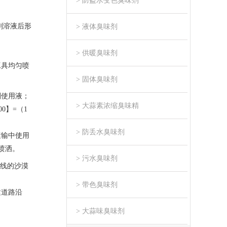
> 防盗水变色臭味剂
剂溶液后形
> 液体臭味剂
> 供暖臭味剂
工具均匀喷
> 固体臭味剂
剂使用液；
> 大蒜素浓缩臭味精
0】=（1
> 防丢水臭味剂
运输中使用
喷洒。
> 污水臭味剂
干线的沙漠
> 带色臭味剂
建道路沿
> 大蒜味臭味剂