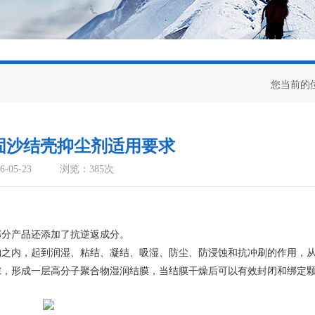
您当前的
固沙结壳抑尘剂适用要求
-05-23
浏览：385次
部分产品还添加了抗逆返成分。
构之内，起到润湿、粘结、凝结、吸湿、防尘、防浸蚀和抗冲刷的作用，
隙，形成一层高分子聚合物湿润结膜，当结膜干燥后可以有效封闭和绑定