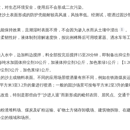
被，对生态环境安全，使用后不会形成二次污染。
可使沙土表面形成的防护壳能耐较高风速，风蚀率低。经测试，喷洒过固沙
1
也能保持效果，且潮湿时表面不滑，不会因为渗入水而从土壤中浸出
。
后柔韧性好，液体制剂溶解速度快，按比例稀释后可用喷雾器、洒水车等
加入水中，边加料边搅拌，料全部投完后搅拌15至20分钟，即制备出抑尘
，每吨水加固体抑尘剂10公斤，加液体抑尘剂3公斤，加色浆绿1公斤；【1:20
抑尘剂3公斤，加色浆绿1公斤。
盖的沙土或物料表面。不同的应用场景喷洒量有所不同，例如在铁路煤炭
平方米3至3.2升的量进行喷洒；一般的固沙场景可按每平方米2至3升的量
改造，特别是那些由于“沙进人退"而新形成的毗邻农田、居民点、交通
物粉渣堆料场、煤炭及矿粉运输、矿物土方储存卸载场、建筑物拆除、在
扬尘的领域和场所。