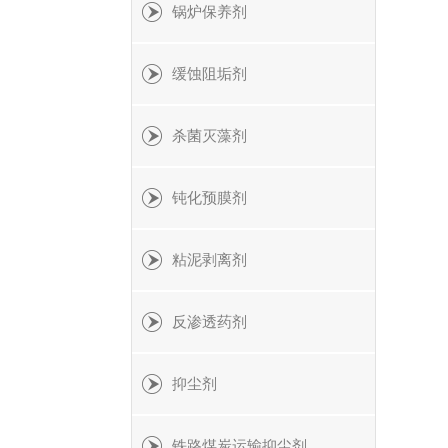
锅炉保养剂
缓蚀阻垢剂
杀菌灭藻剂
钝化预膜剂
粘泥剥离剂
反渗透药剂
抑尘剂
铁路煤炭运输抑尘剂