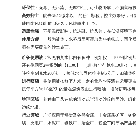
环保性
：无毒、无污染、无腐蚀性，可生物降解，不损害植
高效抑尘
：能去除2.5微米以上的粉尘颗粒，控尘效果好，
成的防风膜能耐10级风，风蚀率小于1%。
适应性强
：不受温度影响，抗冻融、抗风蚀，在低温环境下
使用方便
：一般为液体，水溶后呈可添加染料的状态，固化
洒在需要覆盖的沙土表面。
准备使用液
：常见的兑水比例有多种，例如按1︰100的比例
还有像网页2中提到的【1:100】=（1吨抑尘剂兑水100吨）
吨抑尘剂兑水200吨），每吨水加固体抑尘剂5公斤，加液体
进行喷洒
：将使用液按每平方米一定的量均匀喷洒在需要覆
按每平方米1.6至2升的量在煤炭表面进行喷洒，堆储矿料按每
地理区域
：各种由于风造成的流动或半流动沙丘的固沙、绿化
边缘地带。
行业领域
：广泛应用于煤炭及各类金属、非金属采矿区，矿
线、火电厂、水泥厂、钢铁厂、冶金厂、粉尘车间等易产生