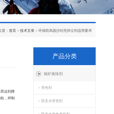
位置：
首页
>
技术文章
> 环保防风固沙结壳抑尘剂适用要求
产品分类
锅炉臭味剂
> 变色剂
从而达到降
颗粒，抑制
> 防丢水变色剂