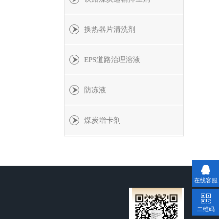
换热器片清洗剂
EPS道路治理溶液
防冻液
煤炭增卡剂
在线客服
二维码