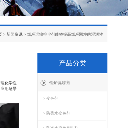
页
>
新闻资讯
> 煤炭运输抑尘剂能够提高煤炭颗粒的湿润性
产品分类
锅炉臭味剂
物理化学性
的应用场景
> 变色剂
> 防丢水变色剂