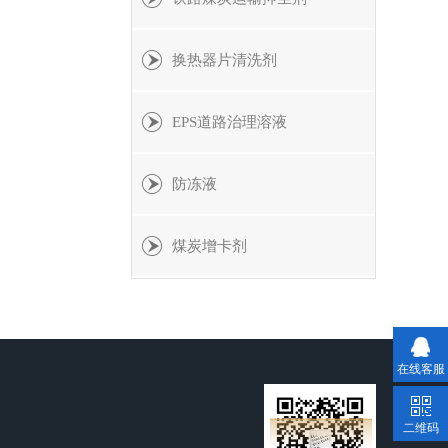
换热器片清洗剂
EPS道路治理溶液
防冻液
煤炭增卡剂
在线客服
二维码