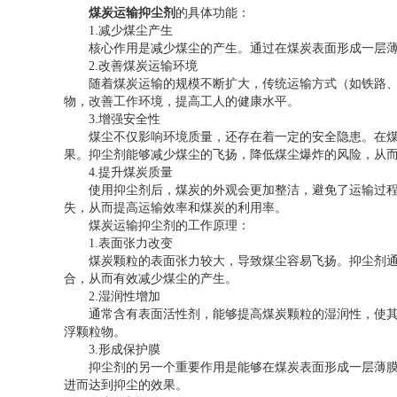
煤炭运输抑尘剂
的具体功能：
1.减少煤尘产生
核心作用是减少煤尘的产生。通过在煤炭表面形成一层薄
2.改善煤炭运输环境
随着煤炭运输的规模不断扩大，传统运输方式（如铁路、
物，改善工作环境，提高工人的健康水平。
3.增强安全性
煤尘不仅影响环境质量，还存在着一定的安全隐患。在煤
果。抑尘剂能够减少煤尘的飞扬，降低煤尘爆炸的风险，从
4.提升煤炭质量
使用抑尘剂后，煤炭的外观会更加整洁，避免了运输过程中
失，从而提高运输效率和煤炭的利用率。
煤炭运输抑尘剂的工作原理：
1.表面张力改变
煤炭颗粒的表面张力较大，导致煤尘容易飞扬。抑尘剂通
合，从而有效减少煤尘的产生。
2.湿润性增加
通常含有表面活性剂，能够提高煤炭颗粒的湿润性，使其表
浮颗粒物。
3.形成保护膜
抑尘剂的另一个重要作用是能够在煤炭表面形成一层薄膜，
进而达到抑尘的效果。