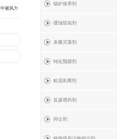
锅炉保养剂
程中被风力
缓蚀阻垢剂
杀菌灭藻剂
钝化预膜剂
粘泥剥离剂
反渗透药剂
抑尘剂
铁路煤炭运输抑尘剂