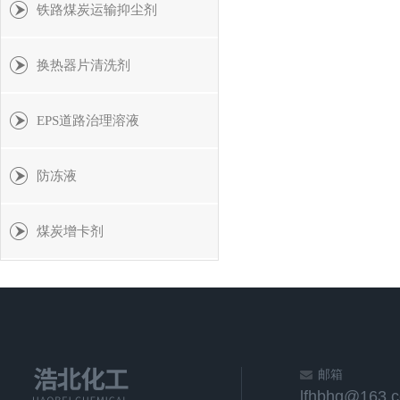
铁路煤炭运输抑尘剂
换热器片清洗剂
EPS道路治理溶液
防冻液
煤炭增卡剂
邮箱
lfhbhg@163.