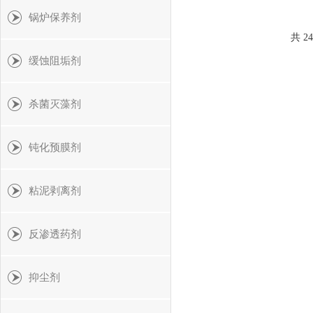
锅炉保养剂
共 2
缓蚀阻垢剂
杀菌灭藻剂
钝化预膜剂
粘泥剥离剂
反渗透药剂
抑尘剂