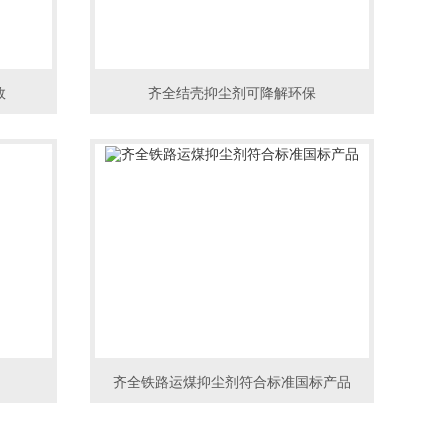
效
齐全结壳抑尘剂可降解环保
齐全铁路运煤抑尘剂符合标准国标产品