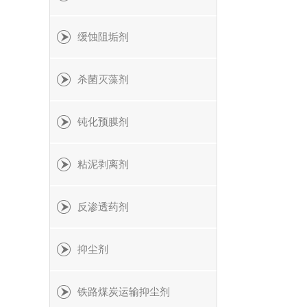
缓蚀阻垢剂
杀菌灭藻剂
钝化预膜剂
粘泥剥离剂
反渗透药剂
抑尘剂
铁路煤炭运输抑尘剂