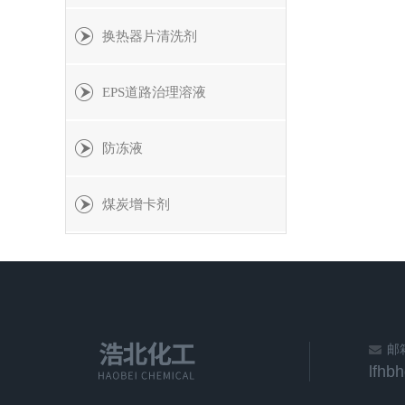
换热器片清洗剂
EPS道路治理溶液
防冻液
煤炭增卡剂
邮
lfhb